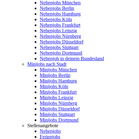
Nebenjobs München
Nebenjobs Berlin
Nebenjobs Hamburg
Nebenjobs Köln
Nebenjobs Frankfurt
Nebenjobs Leipzig
Nebenjobs Nürnberg
Nebenjobs Düsseldorf
Nebenjobs Stuttgart
Nebenjobs Dortmund
Nebenjob in deinem Bundesland
Minijobs nach Stadt
Minijobs München
Minijobs Berlin
Minijobs Hamburg
Minijobs Köln
Minijobs Frankfurt
Minijobs Leipzig
Minijobs Nürnberg
Minijobs Düsseldorf
Minijobs Stuttgart
Minijobs Dortmund
Stellenangebote
Nebenjobs
Ferienjobs