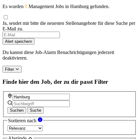
Es wurden
0
Management Jobs in Hamburg gefunden.
Ja, sendet mir bitte die neuesten Stellenangebote für diese Suche per
E-Mail zu.
If
you
Alert speichern
are
a
Du kannst diese Job-Alarm Benachrichtigungen jederzeit
human,
deaktivieren.
ignore
this
Filter
field
Finde hier den Job, der zu dir passt
Filter
Suchen
Suche
Sortieren nach
Abstände