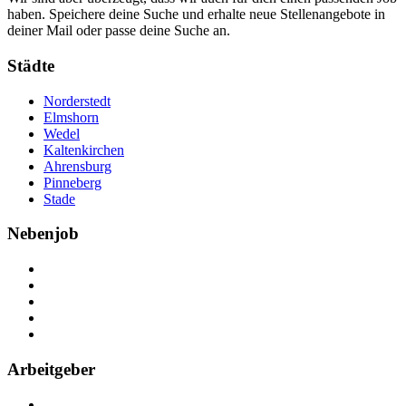
haben. Speichere deine Suche und erhalte neue Stellenangebote in
deiner Mail oder passe deine Suche an.
Städte
Norderstedt
Elmshorn
Wedel
Kaltenkirchen
Ahrensburg
Pinneberg
Stade
Nebenjob
Über Nebenjob
Arbeiten bei NebenJob
Kontakt
Partner
FAQ
Arbeitgeber
Kostenlos registrieren