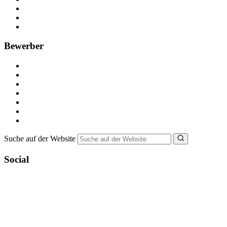
Anzeige schalten
Recruiting-Prozess Tipps
FAQ für Unternehmen
Bewerber
Kostenlos registrieren
Alle Jobs in Deutschland
Nebenjob suchen
Minijob suchen
Ferienjob suchen
Bewerbungstipps
NebenJob Ratgeber
Suche auf der Website
Social
YoungCapital Google score 4.6 - 18 reviews