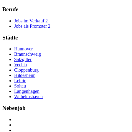
Berufe
Jobs im Verkauf
2
Jobs als Promoter
2
Städte
Hannover
Braunschweig
Salzgitter
Vechta
Cloppenburg
Hildesheim
Lehrte
Soltau
Langenhagen
Wilhelmshaven
Nebenjob
Über Nebenjob
Arbeiten bei NebenJob
Kontakt