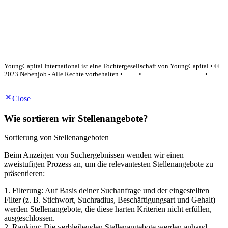
YoungCapital Google score 4.6 - 18 reviews
YoungCapital International ist eine Tochtergesellschaft von YoungCapital • ©
2023 Nebenjob - Alle Rechte vorbehalten •
AGB
•
Datenschutzerklärung
•
Impressum
Close
Wie sortieren wir Stellenangebote?
Sortierung von Stellenangeboten
Beim Anzeigen von Suchergebnissen wenden wir einen
zweistufigen Prozess an, um die relevantesten Stellenangebote zu
präsentieren:
1. Filterung: Auf Basis deiner Suchanfrage und der eingestellten
Filter (z. B. Stichwort, Suchradius, Beschäftigungsart und Gehalt)
werden Stellenangebote, die diese harten Kriterien nicht erfüllen,
ausgeschlossen.
2. Ranking: Die verbleibenden Stellenangebote werden anhand