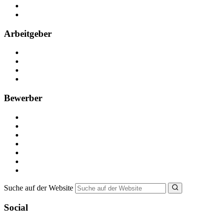
Partner
FAQ
Arbeitgeber
Kostenlos registrieren
Anzeige schalten
Recruiting-Prozess Tipps
FAQ für Unternehmen
Bewerber
Kostenlos registrieren
Alle Jobs in Deutschland
Nebenjob suchen
Minijob suchen
Ferienjob suchen
Bewerbungstipps
NebenJob Ratgeber
Suche auf der Website
Social