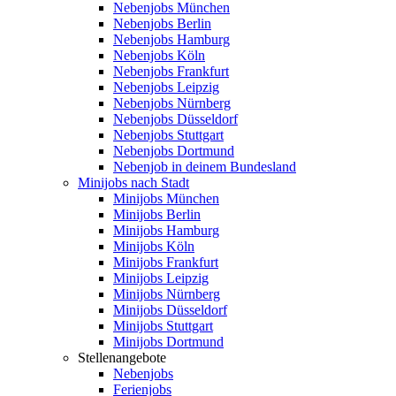
Nebenjobs München
Nebenjobs Berlin
Nebenjobs Hamburg
Nebenjobs Köln
Nebenjobs Frankfurt
Nebenjobs Leipzig
Nebenjobs Nürnberg
Nebenjobs Düsseldorf
Nebenjobs Stuttgart
Nebenjobs Dortmund
Nebenjob in deinem Bundesland
Minijobs nach Stadt
Minijobs München
Minijobs Berlin
Minijobs Hamburg
Minijobs Köln
Minijobs Frankfurt
Minijobs Leipzig
Minijobs Nürnberg
Minijobs Düsseldorf
Minijobs Stuttgart
Minijobs Dortmund
Stellenangebote
Nebenjobs
Ferienjobs