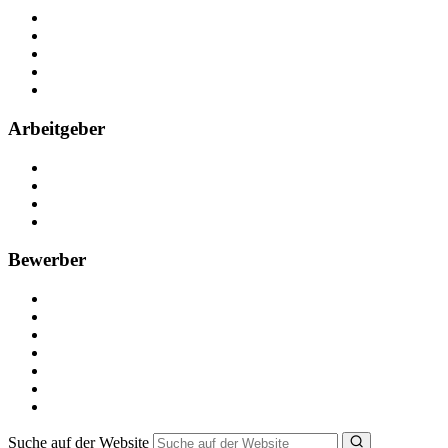
Über Nebenjob
Arbeiten bei NebenJob
Kontakt
Partner
FAQ
Arbeitgeber
Kostenlos registrieren
Anzeige schalten
Recruiting-Prozess Tipps
FAQ für Unternehmen
Bewerber
Kostenlos registrieren
Alle Jobs in Deutschland
Nebenjob suchen
Minijob suchen
Ferienjob suchen
Bewerbungstipps
NebenJob Ratgeber
Suche auf der Website