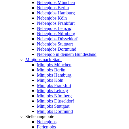
Nebenjobs München
Nebenjobs Berlin
Nebenjobs Hamburg
Nebenjobs Köln
Nebenjobs Frankfurt
Nebenjobs Leipzig
Nebenjobs Nürnberg
Nebenjobs Düsseldorf
Nebenjobs Stuttgart
Nebenjobs Dortmund
Nebenjob in deinem Bundesland
Minijobs nach Stadt
Minijobs München
Minijobs Berlin
Minijobs Hamburg
Minijobs Köln
Minijobs Frankfurt
Minijobs Leipzig
Minijobs Nürnberg
Minijobs Düsseldorf
Minijobs Stuttgart
Minijobs Dortmund
Stellenangebote
Nebenjobs
Ferienjobs