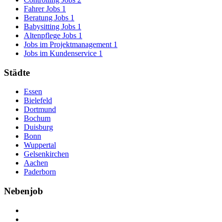
Fahrer Jobs
1
Beratung Jobs
1
Babysitting Jobs
1
Altenpflege Jobs
1
Jobs im Projektmanagement
1
Jobs im Kundenservice
1
Städte
Essen
Bielefeld
Dortmund
Bochum
Duisburg
Bonn
Wuppertal
Gelsenkirchen
Aachen
Paderborn
Nebenjob
Über Nebenjob
Arbeiten bei NebenJob