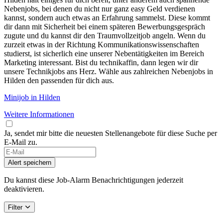
Nebenjobs, bei denen du nicht nur ganz easy Geld verdienen
kannst, sondern auch etwas an Erfahrung sammelst. Diese kommt
dir dann mit Sicherheit bei einem späteren Bewerbungsgespräch
zugute und du kannst dir den Traumvollzeitjob angeln. Wenn du
zurzeit etwas in der Richtung Kommunikationswissenschaften
studierst, ist sicherlich eine unserer Nebentätigkeiten im Bereich
Marketing interessant. Bist du technikaffin, dann legen wir dir
unsere Technikjobs ans Herz. Wähle aus zahlreichen Nebenjobs in
Hilden den passenden für dich aus.
Minijob in Hilden
Weitere Informationen
Ja, sendet mir bitte die neuesten Stellenangebote für diese Suche per
E-Mail zu.
If
you
Alert speichern
are
a
Du kannst diese Job-Alarm Benachrichtigungen jederzeit
human,
deaktivieren.
ignore
this
Filter
field