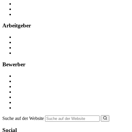
Kontakt
Partner
FAQ
Arbeitgeber
Kostenlos registrieren
Anzeige schalten
Recruiting-Prozess Tipps
FAQ für Unternehmen
Bewerber
Kostenlos registrieren
Alle Jobs in Deutschland
Nebenjob suchen
Minijob suchen
Ferienjob suchen
Bewerbungstipps
NebenJob Ratgeber
Suche auf der Website
Social