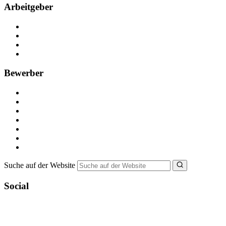
Arbeitgeber
Kostenlos registrieren
Anzeige schalten
Recruiting-Prozess Tipps
FAQ für Unternehmen
Bewerber
Kostenlos registrieren
Alle Jobs in Deutschland
Nebenjob suchen
Minijob suchen
Ferienjob suchen
Bewerbungstipps
NebenJob Ratgeber
Suche auf der Website
Social