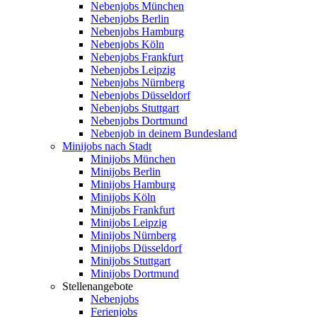
Nebenjobs München
Nebenjobs Berlin
Nebenjobs Hamburg
Nebenjobs Köln
Nebenjobs Frankfurt
Nebenjobs Leipzig
Nebenjobs Nürnberg
Nebenjobs Düsseldorf
Nebenjobs Stuttgart
Nebenjobs Dortmund
Nebenjob in deinem Bundesland
Minijobs nach Stadt
Minijobs München
Minijobs Berlin
Minijobs Hamburg
Minijobs Köln
Minijobs Frankfurt
Minijobs Leipzig
Minijobs Nürnberg
Minijobs Düsseldorf
Minijobs Stuttgart
Minijobs Dortmund
Stellenangebote
Nebenjobs
Ferienjobs