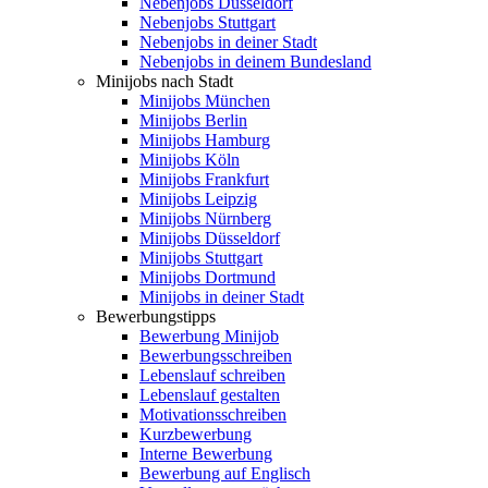
Nebenjobs Düsseldorf
Nebenjobs Stuttgart
Nebenjobs in deiner Stadt
Nebenjobs in deinem Bundesland
Minijobs nach Stadt
Minijobs München
Minijobs Berlin
Minijobs Hamburg
Minijobs Köln
Minijobs Frankfurt
Minijobs Leipzig
Minijobs Nürnberg
Minijobs Düsseldorf
Minijobs Stuttgart
Minijobs Dortmund
Minijobs in deiner Stadt
Bewerbungstipps
Bewerbung Minijob
Bewerbungsschreiben
Lebenslauf schreiben
Lebenslauf gestalten
Motivationsschreiben
Kurzbewerbung
Interne Bewerbung
Bewerbung auf Englisch