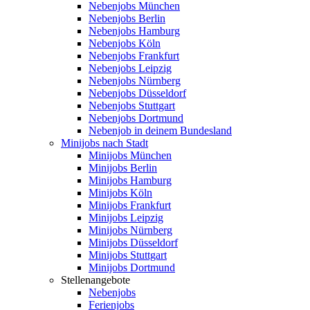
Nebenjobs München
Nebenjobs Berlin
Nebenjobs Hamburg
Nebenjobs Köln
Nebenjobs Frankfurt
Nebenjobs Leipzig
Nebenjobs Nürnberg
Nebenjobs Düsseldorf
Nebenjobs Stuttgart
Nebenjobs Dortmund
Nebenjob in deinem Bundesland
Minijobs nach Stadt
Minijobs München
Minijobs Berlin
Minijobs Hamburg
Minijobs Köln
Minijobs Frankfurt
Minijobs Leipzig
Minijobs Nürnberg
Minijobs Düsseldorf
Minijobs Stuttgart
Minijobs Dortmund
Stellenangebote
Nebenjobs
Ferienjobs