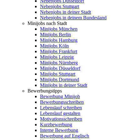
Nebenjobs Düsseldorf
Nebenjobs Stuttgart
Nebenjobs in deiner Stadt
Nebenjobs in deinem Bundesland
Minijobs nach Stadt
Minijobs München
Minijobs Berlin
Minijobs Hamburg
Minijobs Köln
Minijobs Frankfurt
Minijobs Leipzig
Minijobs Nürnberg
Minijobs Düsseldorf
Minijobs Stuttgart
Minijobs Dortmund
Minijobs in deiner Stadt
Bewerbungstipps
Bewerbung Minijob
Bewerbungsschreiben
Lebenslauf schreiben
Lebenslauf gestalten
Motivationsschreiben
Kurzbewerbung
Interne Bewerbung
Bewerbung auf Englisch