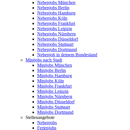
Nebenjobs München
Nebenjobs Berlin
Nebenjobs Hamburg
Nebenjobs Köln
Nebenjobs Frankfurt
Nebenjobs Leipzig
Nebenjobs Nürnberg
Nebenjobs Düsseldorf
Nebenjobs Stuttgart
Nebenjobs Dortmund
Nebenjob in deinem Bundesland
Minijobs nach Stadt
Minijobs München
Minijobs Berlin
Minijobs Hamburg
Minijobs Köln
Minijobs Frankfurt
Minijobs Leipzig
Minijobs Nürnberg
Minijobs Düsseldorf
Minijobs Stuttgart
Minijobs Dortmund
Stellenangebote
Nebenjobs
Ferienjobs