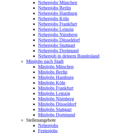
Nebenjobs München
Nebenjobs Berlin
Nebenjobs Hamburg
Nebenjobs Köln
Nebenjobs Frankfurt
Nebenjobs Leipzig
Nebenjobs Nürnberg
Nebenjobs Düsseldorf
Nebenjobs Stuttgart
Nebenjobs Dortmund
Nebenjob in deinem Bundesland
Minijobs nach Stadt
Minijobs München
Minijobs Berlin
Minijobs Hamburg
Minijobs Köln
Minijobs Frankfurt
Minijobs Leipzig
Minijobs Nürnberg
Minijobs Düsseldorf
Minijobs Stuttgart
Minijobs Dortmund
Stellenangebote
Nebenjobs
Ferienjobs