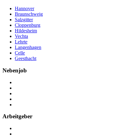
Hannover
Braunschweig
Salzgitter
Cloppenburg
Hildesheim
Vechta
Lehrte
Langenhagen
Celle
Geesthacht
Nebenjob
Über Nebenjob
Arbeiten bei NebenJob
Kontakt
Partner
FAQ
Arbeitgeber
Kostenlos registrieren
Anzeige schalten