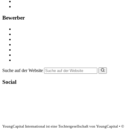
Recruiting-Prozess Tipps
FAQ für Unternehmen
Bewerber
Kostenlos registrieren
Alle Jobs in Deutschland
Nebenjob suchen
Minijob suchen
Ferienjob suchen
Bewerbungstipps
NebenJob Ratgeber
Suche auf der Website
Social
YoungCapital Google score 4.6 - 18 reviews
YoungCapital International ist eine Tochtergesellschaft von YoungCapital • ©