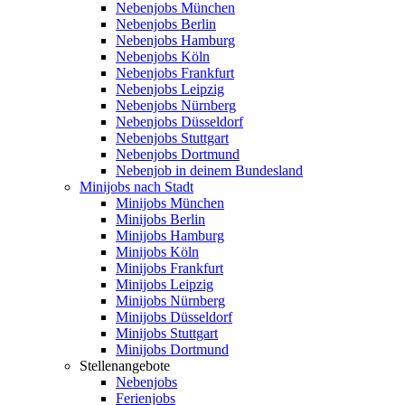
Nebenjobs München
Nebenjobs Berlin
Nebenjobs Hamburg
Nebenjobs Köln
Nebenjobs Frankfurt
Nebenjobs Leipzig
Nebenjobs Nürnberg
Nebenjobs Düsseldorf
Nebenjobs Stuttgart
Nebenjobs Dortmund
Nebenjob in deinem Bundesland
Minijobs nach Stadt
Minijobs München
Minijobs Berlin
Minijobs Hamburg
Minijobs Köln
Minijobs Frankfurt
Minijobs Leipzig
Minijobs Nürnberg
Minijobs Düsseldorf
Minijobs Stuttgart
Minijobs Dortmund
Stellenangebote
Nebenjobs
Ferienjobs