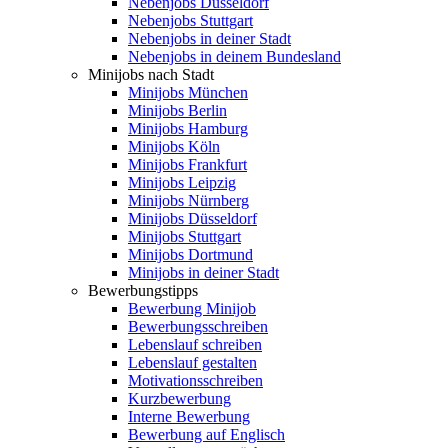
Nebenjobs Düsseldorf
Nebenjobs Stuttgart
Nebenjobs in deiner Stadt
Nebenjobs in deinem Bundesland
Minijobs nach Stadt
Minijobs München
Minijobs Berlin
Minijobs Hamburg
Minijobs Köln
Minijobs Frankfurt
Minijobs Leipzig
Minijobs Nürnberg
Minijobs Düsseldorf
Minijobs Stuttgart
Minijobs Dortmund
Minijobs in deiner Stadt
Bewerbungstipps
Bewerbung Minijob
Bewerbungsschreiben
Lebenslauf schreiben
Lebenslauf gestalten
Motivationsschreiben
Kurzbewerbung
Interne Bewerbung
Bewerbung auf Englisch