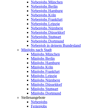
Nebenjobs München
Nebenjobs Berlin
Nebenjobs Hamburg
Nebenjobs Köln
Nebenjobs Frankfurt
Nebenjobs Leipzig
Nebenjobs Nürnberg
Nebenjobs Düsseldorf
Nebenjobs Stuttgart
Nebenjobs Dortmund
Nebenjob in deinem Bundesland
Minijobs nach Stadt
Minijobs München
Minijobs Berlin
Minijobs Hamburg
Minijobs Köln
Minijobs Frankfurt
Minijobs Leipzig
Minijobs Nürnberg
Minijobs Düsseldorf
Minijobs Stuttgart
Minijobs Dortmund
Stellenangebote
Nebenjobs
Ferienjobs