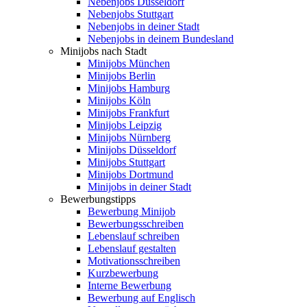
Nebenjobs Düsseldorf
Nebenjobs Stuttgart
Nebenjobs in deiner Stadt
Nebenjobs in deinem Bundesland
Minijobs nach Stadt
Minijobs München
Minijobs Berlin
Minijobs Hamburg
Minijobs Köln
Minijobs Frankfurt
Minijobs Leipzig
Minijobs Nürnberg
Minijobs Düsseldorf
Minijobs Stuttgart
Minijobs Dortmund
Minijobs in deiner Stadt
Bewerbungstipps
Bewerbung Minijob
Bewerbungsschreiben
Lebenslauf schreiben
Lebenslauf gestalten
Motivationsschreiben
Kurzbewerbung
Interne Bewerbung
Bewerbung auf Englisch