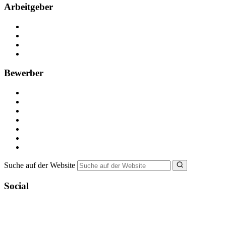
Arbeitgeber
Kostenlos registrieren
Anzeige schalten
Recruiting-Prozess Tipps
FAQ für Unternehmen
Bewerber
Kostenlos registrieren
Alle Jobs in Deutschland
Nebenjob suchen
Minijob suchen
Ferienjob suchen
Bewerbungstipps
NebenJob Ratgeber
Suche auf der Website
Social