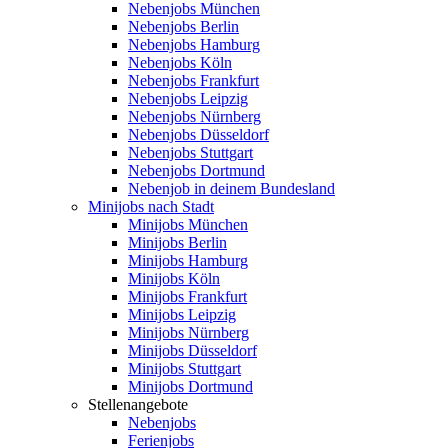
Nebenjobs München
Nebenjobs Berlin
Nebenjobs Hamburg
Nebenjobs Köln
Nebenjobs Frankfurt
Nebenjobs Leipzig
Nebenjobs Nürnberg
Nebenjobs Düsseldorf
Nebenjobs Stuttgart
Nebenjobs Dortmund
Nebenjob in deinem Bundesland
Minijobs nach Stadt
Minijobs München
Minijobs Berlin
Minijobs Hamburg
Minijobs Köln
Minijobs Frankfurt
Minijobs Leipzig
Minijobs Nürnberg
Minijobs Düsseldorf
Minijobs Stuttgart
Minijobs Dortmund
Stellenangebote
Nebenjobs
Ferienjobs