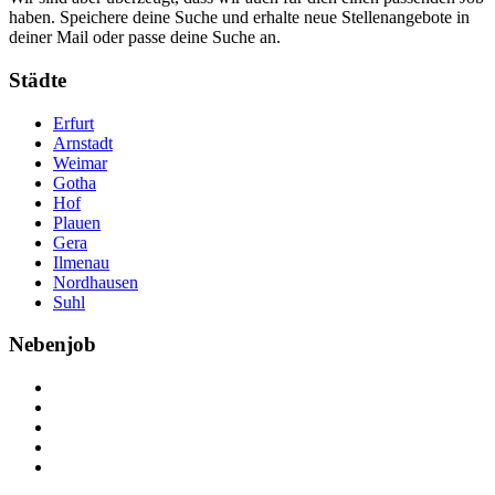
haben. Speichere deine Suche und erhalte neue Stellenangebote in
deiner Mail oder passe deine Suche an.
Städte
Erfurt
Arnstadt
Weimar
Gotha
Hof
Plauen
Gera
Ilmenau
Nordhausen
Suhl
Nebenjob
Über Nebenjob
Arbeiten bei NebenJob
Kontakt
Partner
FAQ