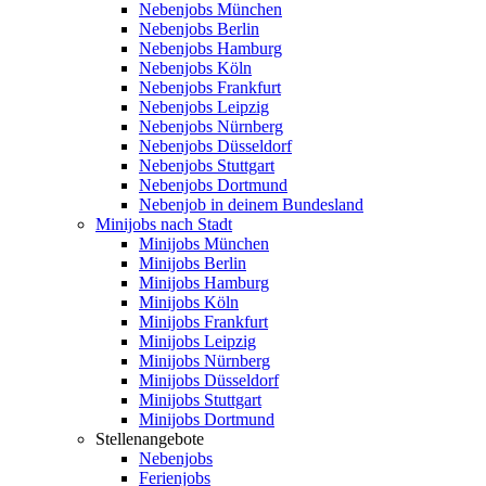
Nebenjobs München
Nebenjobs Berlin
Nebenjobs Hamburg
Nebenjobs Köln
Nebenjobs Frankfurt
Nebenjobs Leipzig
Nebenjobs Nürnberg
Nebenjobs Düsseldorf
Nebenjobs Stuttgart
Nebenjobs Dortmund
Nebenjob in deinem Bundesland
Minijobs nach Stadt
Minijobs München
Minijobs Berlin
Minijobs Hamburg
Minijobs Köln
Minijobs Frankfurt
Minijobs Leipzig
Minijobs Nürnberg
Minijobs Düsseldorf
Minijobs Stuttgart
Minijobs Dortmund
Stellenangebote
Nebenjobs
Ferienjobs