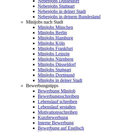
Nebenjobs Düsseldorf
Nebenjobs Stuttgart
Nebenjobs in deiner Stadt
Nebenjobs in deinem Bundesland
Minijobs nach Stadt
Minijobs München
Minijobs Berlin
Minijobs Hamburg
Minijobs Köln
Minijobs Frankfurt
Minijobs Leipzig
Minijobs Nürnberg
Minijobs Düsseldorf
Minijobs Stuttgart
Minijobs Dortmund
Minijobs in deiner Stadt
Bewerbungstipps
Bewerbung Minijob
Bewerbungsschreiben
Lebenslauf schreiben
Lebenslauf gestalten
Motivationsschreiben
Kurzbewerbung
Interne Bewerbung
Bewerbung auf Englisch