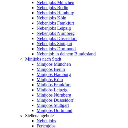
Nebenjobs München
Nebenjobs Berlin
Nebenjobs Hamburg
Nebenjobs Köln
Nebenjobs Frankfurt
Nebenjobs Leipzig
Nebenjobs Nürnberg
Nebenjobs Düsseldorf
Nebenjobs Stuttgart
Nebenjobs Dortmund
Nebenjob in deinem Bundesland
Minijobs nach Stadt
Minijobs München
Minijobs Berlin
Minijobs Hamburg
Minijobs Köln
Minijobs Frankfurt
Minijobs Leipzig
Minijobs Nürnberg
Minijobs Düsseldorf
Minijobs Stuttgart
Minijobs Dortmund
Stellenangebote
Nebenjobs
Ferienjobs