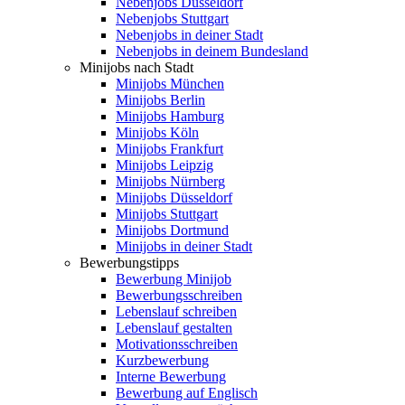
Nebenjobs Düsseldorf
Nebenjobs Stuttgart
Nebenjobs in deiner Stadt
Nebenjobs in deinem Bundesland
Minijobs nach Stadt
Minijobs München
Minijobs Berlin
Minijobs Hamburg
Minijobs Köln
Minijobs Frankfurt
Minijobs Leipzig
Minijobs Nürnberg
Minijobs Düsseldorf
Minijobs Stuttgart
Minijobs Dortmund
Minijobs in deiner Stadt
Bewerbungstipps
Bewerbung Minijob
Bewerbungsschreiben
Lebenslauf schreiben
Lebenslauf gestalten
Motivationsschreiben
Kurzbewerbung
Interne Bewerbung
Bewerbung auf Englisch