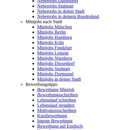
Nebenjobs Düsseldorf
Nebenjobs Stuttgart
Nebenjobs in deiner Stadt
Nebenjobs in deinem Bundesland
Minijobs nach Stadt
Minijobs München
Minijobs Berlin
Minijobs Hamburg
Minijobs Köln
Minijobs Frankfurt
Minijobs Leipzig
Minijobs Nürnberg
Minijobs Düsseldorf
Minijobs Stuttgart
Minijobs Dortmund
Minijobs in deiner Stadt
Bewerbungstipps
Bewerbung Minijob
Bewerbungsschreiben
Lebenslauf schreiben
Lebenslauf gestalten
Motivationsschreiben
Kurzbewerbung
Interne Bewerbung
Bewerbung auf Englisch