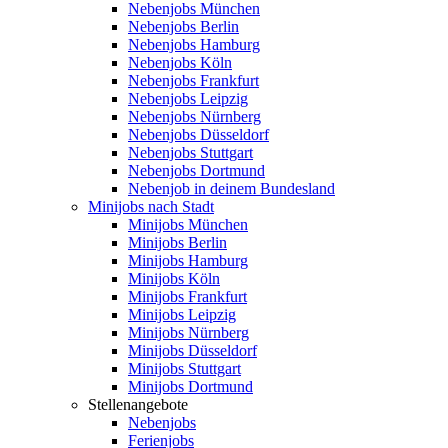
Nebenjobs München
Nebenjobs Berlin
Nebenjobs Hamburg
Nebenjobs Köln
Nebenjobs Frankfurt
Nebenjobs Leipzig
Nebenjobs Nürnberg
Nebenjobs Düsseldorf
Nebenjobs Stuttgart
Nebenjobs Dortmund
Nebenjob in deinem Bundesland
Minijobs nach Stadt
Minijobs München
Minijobs Berlin
Minijobs Hamburg
Minijobs Köln
Minijobs Frankfurt
Minijobs Leipzig
Minijobs Nürnberg
Minijobs Düsseldorf
Minijobs Stuttgart
Minijobs Dortmund
Stellenangebote
Nebenjobs
Ferienjobs