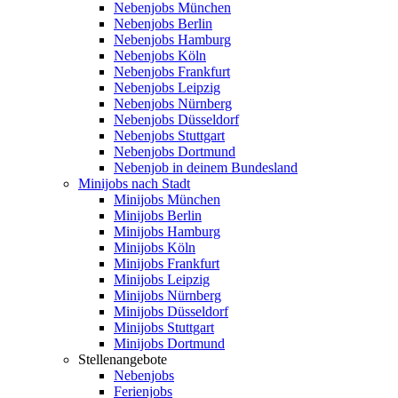
Nebenjobs München
Nebenjobs Berlin
Nebenjobs Hamburg
Nebenjobs Köln
Nebenjobs Frankfurt
Nebenjobs Leipzig
Nebenjobs Nürnberg
Nebenjobs Düsseldorf
Nebenjobs Stuttgart
Nebenjobs Dortmund
Nebenjob in deinem Bundesland
Minijobs nach Stadt
Minijobs München
Minijobs Berlin
Minijobs Hamburg
Minijobs Köln
Minijobs Frankfurt
Minijobs Leipzig
Minijobs Nürnberg
Minijobs Düsseldorf
Minijobs Stuttgart
Minijobs Dortmund
Stellenangebote
Nebenjobs
Ferienjobs