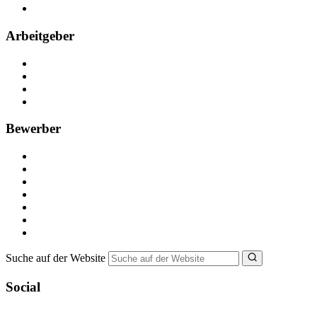
FAQ
Arbeitgeber
Kostenlos registrieren
Anzeige schalten
Recruiting-Prozess Tipps
FAQ für Unternehmen
Bewerber
Kostenlos registrieren
Alle Jobs in Deutschland
Nebenjob suchen
Minijob suchen
Ferienjob suchen
Bewerbungstipps
NebenJob Ratgeber
Suche auf der Website
Social