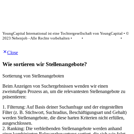
YoungCapital Google score 4.6 - 18 reviews
YoungCapital International ist eine Tochtergesellschaft von YoungCapital • ©
2023 Nebenjob - Alle Rechte vorbehalten •
AGB
•
Datenschutzerklärung
•
Impressum
Close
Wie sortieren wir Stellenangebote?
Sortierung von Stellenangeboten
Beim Anzeigen von Suchergebnissen wenden wir einen
zweistufigen Prozess an, um die relevantesten Stellenangebote zu
präsentieren:
1. Filterung: Auf Basis deiner Suchanfrage und der eingestellten
Filter (z. B. Stichwort, Suchradius, Beschäftigungsart und Gehalt)
werden Stellenangebote, die diese harten Kriterien nicht erfüllen,
ausgeschlossen.
2. Ranking: Die verbleibenden Stellenangebote werden anhand
einer kombinierten Relevanzbewertung sortiert, die sich wie folgt