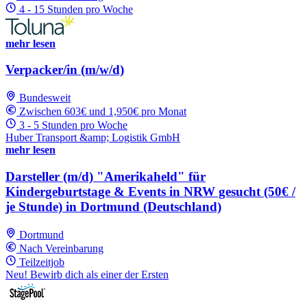
4 - 15 Stunden pro Woche
mehr lesen
Verpacker/in (m/w/d)
Bundesweit
Zwischen 603€ und 1,950€ pro Monat
3 - 5 Stunden pro Woche
Huber Transport &amp; Logistik GmbH
mehr lesen
Darsteller (m/d) "Amerikaheld" für
Kindergeburtstage & Events in NRW gesucht (50€ /
je Stunde) in Dortmund (Deutschland)
Dortmund
Nach Vereinbarung
Teilzeitjob
Neu! Bewirb dich als einer der Ersten