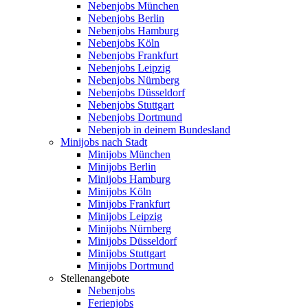
Nebenjobs München
Nebenjobs Berlin
Nebenjobs Hamburg
Nebenjobs Köln
Nebenjobs Frankfurt
Nebenjobs Leipzig
Nebenjobs Nürnberg
Nebenjobs Düsseldorf
Nebenjobs Stuttgart
Nebenjobs Dortmund
Nebenjob in deinem Bundesland
Minijobs nach Stadt
Minijobs München
Minijobs Berlin
Minijobs Hamburg
Minijobs Köln
Minijobs Frankfurt
Minijobs Leipzig
Minijobs Nürnberg
Minijobs Düsseldorf
Minijobs Stuttgart
Minijobs Dortmund
Stellenangebote
Nebenjobs
Ferienjobs