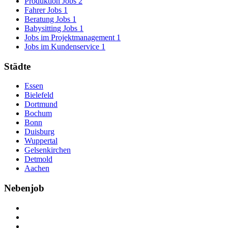
Produktion Jobs
2
Fahrer Jobs
1
Beratung Jobs
1
Babysitting Jobs
1
Jobs im Projektmanagement
1
Jobs im Kundenservice
1
Städte
Essen
Bielefeld
Dortmund
Bochum
Bonn
Duisburg
Wuppertal
Gelsenkirchen
Detmold
Aachen
Nebenjob
Über Nebenjob
Arbeiten bei NebenJob
Kontakt