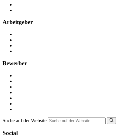
Partner
FAQ
Arbeitgeber
Kostenlos registrieren
Anzeige schalten
Recruiting-Prozess Tipps
FAQ für Unternehmen
Bewerber
Kostenlos registrieren
Alle Jobs in Deutschland
Nebenjob suchen
Minijob suchen
Ferienjob suchen
Bewerbungstipps
NebenJob Ratgeber
Suche auf der Website
Social