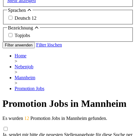
Mehr anzeigen
Sprachen
Deutsch
12
Bezeichnung
Topjobs
Filter löschen
Filter anwenden
Home
>
Nebenjob
>
Mannheim
>
Promotion Jobs
Promotion Jobs in Mannheim
Es wurden
12
Promotion Jobs in Mannheim gefunden.
Ja, sendet mir bitte die neuesten Stellenangebote für diese Suche per