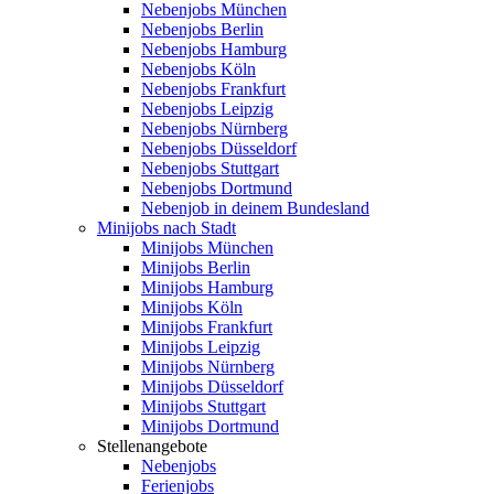
Nebenjobs München
Nebenjobs Berlin
Nebenjobs Hamburg
Nebenjobs Köln
Nebenjobs Frankfurt
Nebenjobs Leipzig
Nebenjobs Nürnberg
Nebenjobs Düsseldorf
Nebenjobs Stuttgart
Nebenjobs Dortmund
Nebenjob in deinem Bundesland
Minijobs nach Stadt
Minijobs München
Minijobs Berlin
Minijobs Hamburg
Minijobs Köln
Minijobs Frankfurt
Minijobs Leipzig
Minijobs Nürnberg
Minijobs Düsseldorf
Minijobs Stuttgart
Minijobs Dortmund
Stellenangebote
Nebenjobs
Ferienjobs