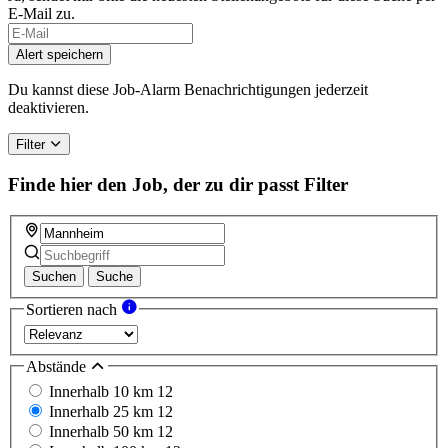
E-Mail zu.
If
you
Alert speichern
are
a
Du kannst diese Job-Alarm Benachrichtigungen jederzeit
human,
deaktivieren.
ignore
this
Filter
field
Finde hier den Job, der zu dir passt
Filter
Suchen
Suche
Sortieren nach
Abstände
Innerhalb 10 km
12
Innerhalb 25 km
12
Innerhalb 50 km
12