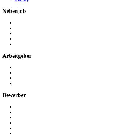
Nebenjob
Über Nebenjob
Arbeiten bei NebenJob
Kontakt
Partner
FAQ
Arbeitgeber
Kostenlos registrieren
Anzeige schalten
Recruiting-Prozess Tipps
FAQ für Unternehmen
Bewerber
Kostenlos registrieren
Alle Jobs in Deutschland
Nebenjob suchen
Minijob suchen
Ferienjob suchen
Bewerbungstipps