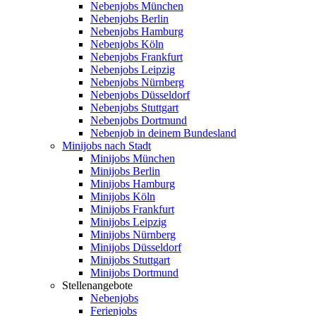
Nebenjobs München
Nebenjobs Berlin
Nebenjobs Hamburg
Nebenjobs Köln
Nebenjobs Frankfurt
Nebenjobs Leipzig
Nebenjobs Nürnberg
Nebenjobs Düsseldorf
Nebenjobs Stuttgart
Nebenjobs Dortmund
Nebenjob in deinem Bundesland
Minijobs nach Stadt
Minijobs München
Minijobs Berlin
Minijobs Hamburg
Minijobs Köln
Minijobs Frankfurt
Minijobs Leipzig
Minijobs Nürnberg
Minijobs Düsseldorf
Minijobs Stuttgart
Minijobs Dortmund
Stellenangebote
Nebenjobs
Ferienjobs