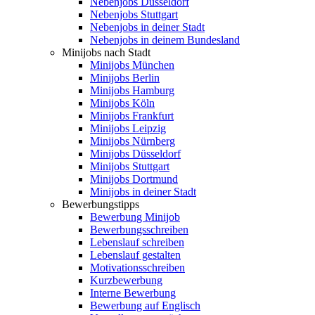
Nebenjobs Düsseldorf
Nebenjobs Stuttgart
Nebenjobs in deiner Stadt
Nebenjobs in deinem Bundesland
Minijobs nach Stadt
Minijobs München
Minijobs Berlin
Minijobs Hamburg
Minijobs Köln
Minijobs Frankfurt
Minijobs Leipzig
Minijobs Nürnberg
Minijobs Düsseldorf
Minijobs Stuttgart
Minijobs Dortmund
Minijobs in deiner Stadt
Bewerbungstipps
Bewerbung Minijob
Bewerbungsschreiben
Lebenslauf schreiben
Lebenslauf gestalten
Motivationsschreiben
Kurzbewerbung
Interne Bewerbung
Bewerbung auf Englisch