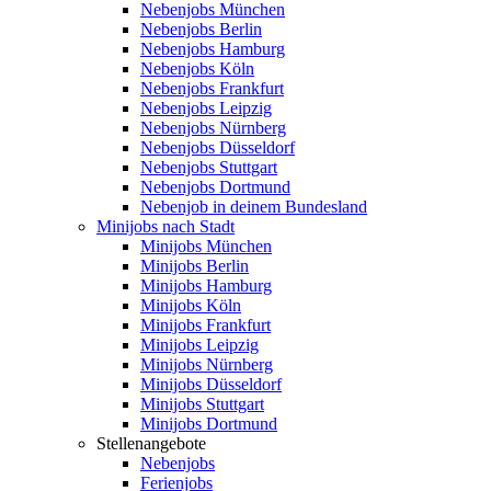
Nebenjobs München
Nebenjobs Berlin
Nebenjobs Hamburg
Nebenjobs Köln
Nebenjobs Frankfurt
Nebenjobs Leipzig
Nebenjobs Nürnberg
Nebenjobs Düsseldorf
Nebenjobs Stuttgart
Nebenjobs Dortmund
Nebenjob in deinem Bundesland
Minijobs nach Stadt
Minijobs München
Minijobs Berlin
Minijobs Hamburg
Minijobs Köln
Minijobs Frankfurt
Minijobs Leipzig
Minijobs Nürnberg
Minijobs Düsseldorf
Minijobs Stuttgart
Minijobs Dortmund
Stellenangebote
Nebenjobs
Ferienjobs