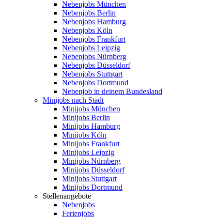
Nebenjobs München
Nebenjobs Berlin
Nebenjobs Hamburg
Nebenjobs Köln
Nebenjobs Frankfurt
Nebenjobs Leipzig
Nebenjobs Nürnberg
Nebenjobs Düsseldorf
Nebenjobs Stuttgart
Nebenjobs Dortmund
Nebenjob in deinem Bundesland
Minijobs nach Stadt
Minijobs München
Minijobs Berlin
Minijobs Hamburg
Minijobs Köln
Minijobs Frankfurt
Minijobs Leipzig
Minijobs Nürnberg
Minijobs Düsseldorf
Minijobs Stuttgart
Minijobs Dortmund
Stellenangebote
Nebenjobs
Ferienjobs