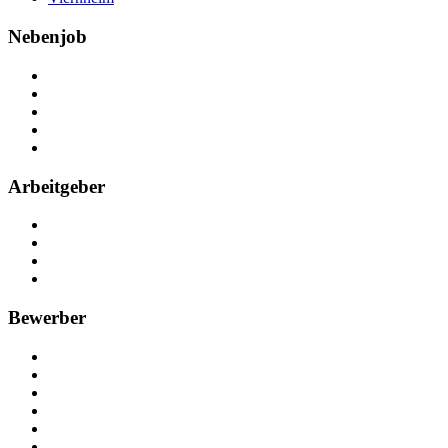
Nebenjob
Über Nebenjob
Arbeiten bei NebenJob
Kontakt
Partner
FAQ
Arbeitgeber
Kostenlos registrieren
Anzeige schalten
Recruiting-Prozess Tipps
FAQ für Unternehmen
Bewerber
Kostenlos registrieren
Alle Jobs in Deutschland
Nebenjob suchen
Minijob suchen
Ferienjob suchen
Bewerbungstipps