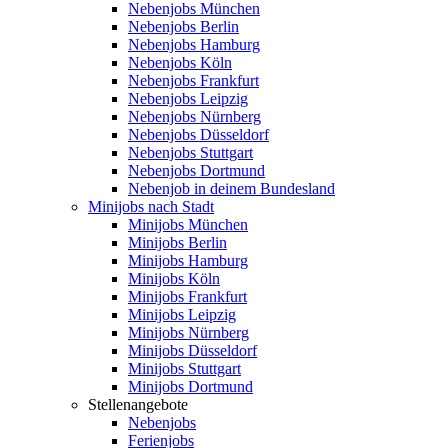
Nebenjobs München
Nebenjobs Berlin
Nebenjobs Hamburg
Nebenjobs Köln
Nebenjobs Frankfurt
Nebenjobs Leipzig
Nebenjobs Nürnberg
Nebenjobs Düsseldorf
Nebenjobs Stuttgart
Nebenjobs Dortmund
Nebenjob in deinem Bundesland
Minijobs nach Stadt
Minijobs München
Minijobs Berlin
Minijobs Hamburg
Minijobs Köln
Minijobs Frankfurt
Minijobs Leipzig
Minijobs Nürnberg
Minijobs Düsseldorf
Minijobs Stuttgart
Minijobs Dortmund
Stellenangebote
Nebenjobs
Ferienjobs