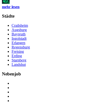
mehr lesen
Städte
Crailsheim
Augsburg
Bayreuth
Ingolstadt
Erlangen
Regensburg
Freising
Erding
Starnberg
Landshut
Nebenjob
Über Nebenjob
Arbeiten bei NebenJob
Kontakt
Partner
FAQ