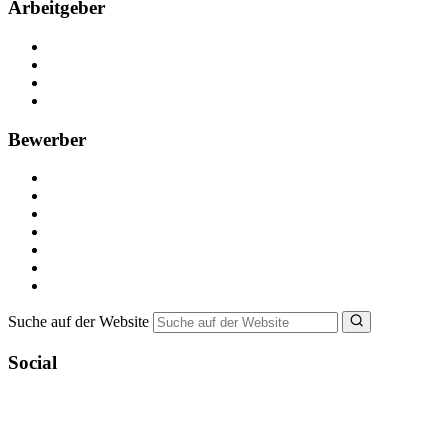
Arbeitgeber
Kostenlos registrieren
Anzeige schalten
Recruiting-Prozess Tipps
FAQ für Unternehmen
Bewerber
Kostenlos registrieren
Alle Jobs in Deutschland
Nebenjob suchen
Minijob suchen
Ferienjob suchen
Bewerbungstipps
NebenJob Ratgeber
Suche auf der Website
Social