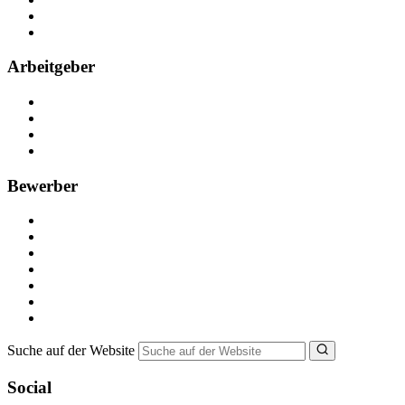
Partner
FAQ
Arbeitgeber
Kostenlos registrieren
Anzeige schalten
Recruiting-Prozess Tipps
FAQ für Unternehmen
Bewerber
Kostenlos registrieren
Alle Jobs in Deutschland
Nebenjob suchen
Minijob suchen
Ferienjob suchen
Bewerbungstipps
NebenJob Ratgeber
Suche auf der Website
Social