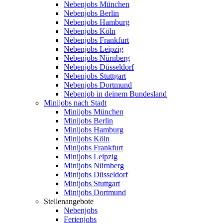
Nebenjobs München
Nebenjobs Berlin
Nebenjobs Hamburg
Nebenjobs Köln
Nebenjobs Frankfurt
Nebenjobs Leipzig
Nebenjobs Nürnberg
Nebenjobs Düsseldorf
Nebenjobs Stuttgart
Nebenjobs Dortmund
Nebenjob in deinem Bundesland
Minijobs nach Stadt
Minijobs München
Minijobs Berlin
Minijobs Hamburg
Minijobs Köln
Minijobs Frankfurt
Minijobs Leipzig
Minijobs Nürnberg
Minijobs Düsseldorf
Minijobs Stuttgart
Minijobs Dortmund
Stellenangebote
Nebenjobs
Ferienjobs