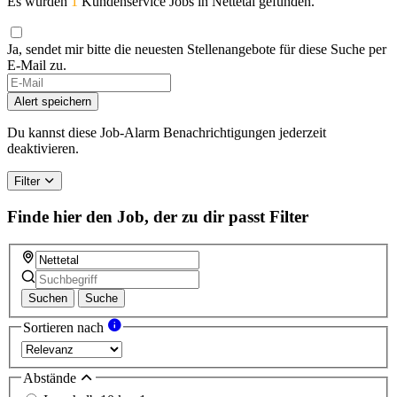
Es wurden
1
Kundenservice Jobs in Nettetal gefunden.
Ja, sendet mir bitte die neuesten Stellenangebote für diese Suche per
E-Mail zu.
If
you
Alert speichern
are
a
Du kannst diese Job-Alarm Benachrichtigungen jederzeit
human,
deaktivieren.
ignore
this
Filter
field
Finde hier den Job, der zu dir passt
Filter
Suchen
Suche
Sortieren nach
Abstände