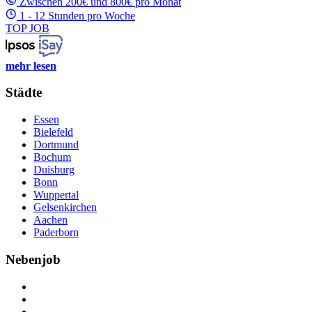
Zwischen 200€ und 800€ pro Monat
1 - 12 Stunden pro Woche
TOP JOB
mehr lesen
Städte
Essen
Bielefeld
Dortmund
Bochum
Duisburg
Bonn
Wuppertal
Gelsenkirchen
Aachen
Paderborn
Nebenjob
Über Nebenjob
Arbeiten bei NebenJob
Kontakt