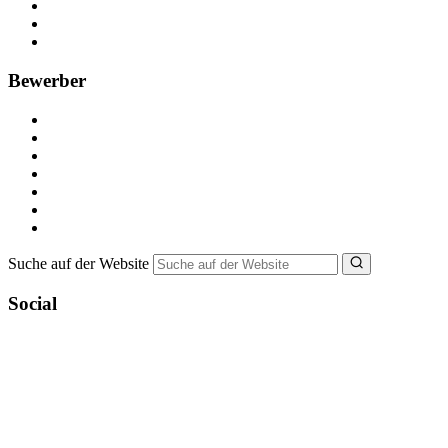
Anzeige schalten
Recruiting-Prozess Tipps
FAQ für Unternehmen
Bewerber
Kostenlos registrieren
Alle Jobs in Deutschland
Nebenjob suchen
Minijob suchen
Ferienjob suchen
Bewerbungstipps
NebenJob Ratgeber
Suche auf der Website
Social
YoungCapital Google score 4.6 - 18 reviews