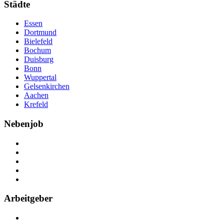
Städte
Essen
Dortmund
Bielefeld
Bochum
Duisburg
Bonn
Wuppertal
Gelsenkirchen
Aachen
Krefeld
Nebenjob
Über Nebenjob
Arbeiten bei NebenJob
Kontakt
Partner
FAQ
Arbeitgeber
Kostenlos registrieren