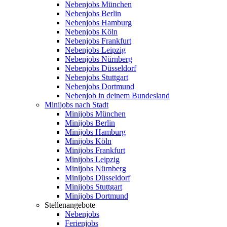
Nebenjobs München
Nebenjobs Berlin
Nebenjobs Hamburg
Nebenjobs Köln
Nebenjobs Frankfurt
Nebenjobs Leipzig
Nebenjobs Nürnberg
Nebenjobs Düsseldorf
Nebenjobs Stuttgart
Nebenjobs Dortmund
Nebenjob in deinem Bundesland
Minijobs nach Stadt
Minijobs München
Minijobs Berlin
Minijobs Hamburg
Minijobs Köln
Minijobs Frankfurt
Minijobs Leipzig
Minijobs Nürnberg
Minijobs Düsseldorf
Minijobs Stuttgart
Minijobs Dortmund
Stellenangebote
Nebenjobs
Ferienjobs