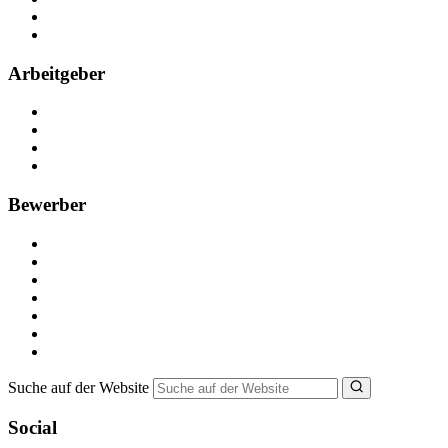
Partner
FAQ
Arbeitgeber
Kostenlos registrieren
Anzeige schalten
Recruiting-Prozess Tipps
FAQ für Unternehmen
Bewerber
Kostenlos registrieren
Alle Jobs in Deutschland
Nebenjob suchen
Minijob suchen
Ferienjob suchen
Bewerbungstipps
NebenJob Ratgeber
Suche auf der Website
Social