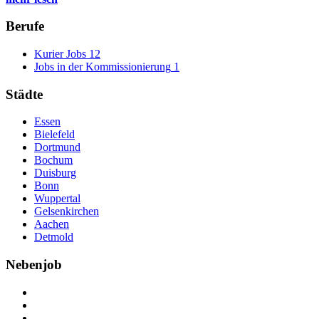
Berufe
Kurier Jobs
12
Jobs in der Kommissionierung
1
Städte
Essen
Bielefeld
Dortmund
Bochum
Duisburg
Bonn
Wuppertal
Gelsenkirchen
Aachen
Detmold
Nebenjob
Über Nebenjob
Arbeiten bei NebenJob
Kontakt