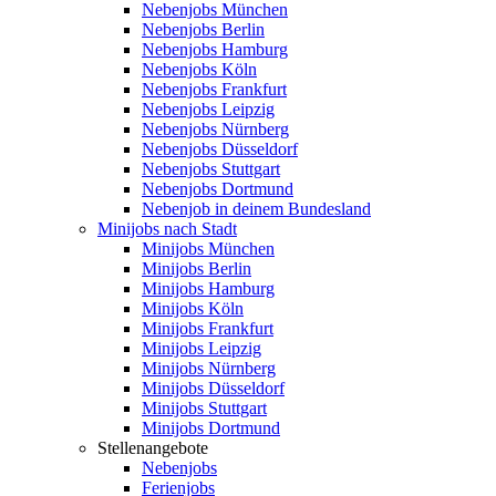
Nebenjobs München
Nebenjobs Berlin
Nebenjobs Hamburg
Nebenjobs Köln
Nebenjobs Frankfurt
Nebenjobs Leipzig
Nebenjobs Nürnberg
Nebenjobs Düsseldorf
Nebenjobs Stuttgart
Nebenjobs Dortmund
Nebenjob in deinem Bundesland
Minijobs nach Stadt
Minijobs München
Minijobs Berlin
Minijobs Hamburg
Minijobs Köln
Minijobs Frankfurt
Minijobs Leipzig
Minijobs Nürnberg
Minijobs Düsseldorf
Minijobs Stuttgart
Minijobs Dortmund
Stellenangebote
Nebenjobs
Ferienjobs