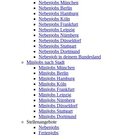
Nebenjobs München
Nebenjobs Berlin
Nebenjobs Hamburg
Nebenjobs Köln
Nebenjobs Frankfurt
Nebenjobs Leipzig
Nebenjobs Nürnberg
Nebenjobs Düsseldorf
Nebenjobs Stuttgart
Nebenjobs Dortmund
Nebenjob in deinem Bundesland
Minijobs nach Stadt
Minijobs München
Minijobs Berlin
Minijobs Hamburg
Minijobs Köln
Minijobs Frankfurt
Minijobs Leipzig
Minijobs Nürnberg
Minijobs Düsseldorf
Minijobs Stuttgart
Minijobs Dortmund
Stellenangebote
Nebenjobs
Ferienjobs