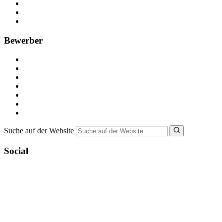
Anzeige schalten
Recruiting-Prozess Tipps
FAQ für Unternehmen
Bewerber
Kostenlos registrieren
Alle Jobs in Deutschland
Nebenjob suchen
Minijob suchen
Ferienjob suchen
Bewerbungstipps
NebenJob Ratgeber
Suche auf der Website
Social
YoungCapital Google score 4.6 - 18 reviews