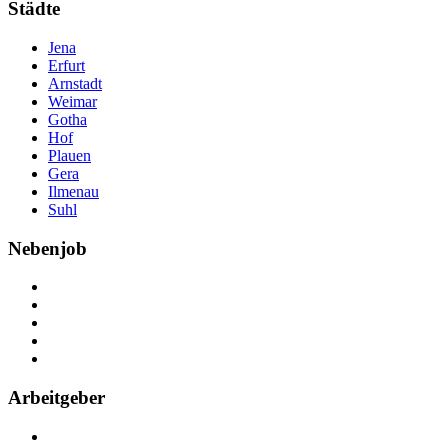
Städte
Jena
Erfurt
Arnstadt
Weimar
Gotha
Hof
Plauen
Gera
Ilmenau
Suhl
Nebenjob
Über Nebenjob
Arbeiten bei NebenJob
Kontakt
Partner
FAQ
Arbeitgeber
Kostenlos registrieren