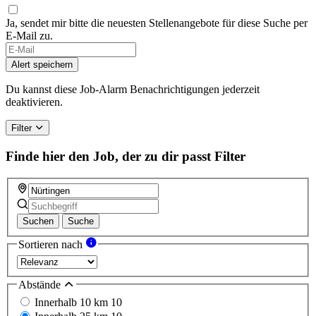
Ja, sendet mir bitte die neuesten Stellenangebote für diese Suche per
E-Mail zu.
If
you
Alert speichern
are
a
Du kannst diese Job-Alarm Benachrichtigungen jederzeit
human,
deaktivieren.
ignore
this
Filter
field
Finde hier den Job, der zu dir passt
Filter
Suchen
Suche
Sortieren nach
Abstände
Innerhalb 10 km
10