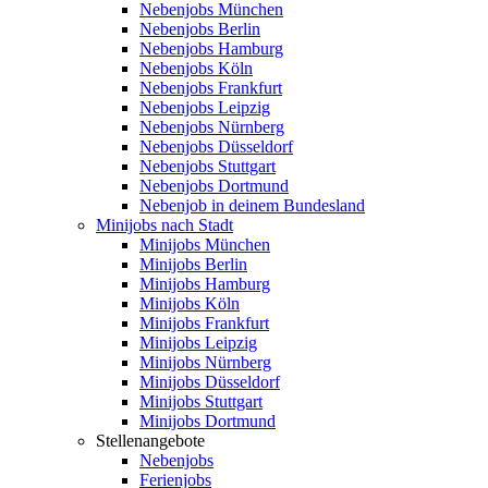
Nebenjobs München
Nebenjobs Berlin
Nebenjobs Hamburg
Nebenjobs Köln
Nebenjobs Frankfurt
Nebenjobs Leipzig
Nebenjobs Nürnberg
Nebenjobs Düsseldorf
Nebenjobs Stuttgart
Nebenjobs Dortmund
Nebenjob in deinem Bundesland
Minijobs nach Stadt
Minijobs München
Minijobs Berlin
Minijobs Hamburg
Minijobs Köln
Minijobs Frankfurt
Minijobs Leipzig
Minijobs Nürnberg
Minijobs Düsseldorf
Minijobs Stuttgart
Minijobs Dortmund
Stellenangebote
Nebenjobs
Ferienjobs