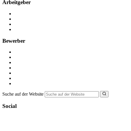
Arbeitgeber
Kostenlos registrieren
Anzeige schalten
Recruiting-Prozess Tipps
FAQ für Unternehmen
Bewerber
Kostenlos registrieren
Alle Jobs in Deutschland
Nebenjob suchen
Minijob suchen
Ferienjob suchen
Bewerbungstipps
NebenJob Ratgeber
Suche auf der Website
Social