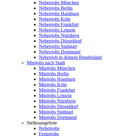
Nebenjobs München
Nebenjobs Berlin
Nebenjobs Hamburg
Nebenjobs Köln
Nebenjobs Frankfurt
Nebenjobs Leipzig
Nebenjobs Nürnberg
Nebenjobs Düsseldorf
Nebenjobs Stuttgart
Nebenjobs Dortmund
Nebenjob in deinem Bundesland
Minijobs nach Stadt
Minijobs München
Minijobs Berlin
Minijobs Hamburg
Minijobs Köln
Minijobs Frankfurt
Minijobs Leipzig
Minijobs Nürnberg
Minijobs Düsseldorf
Minijobs Stuttgart
Minijobs Dortmund
Stellenangebote
Nebenjobs
Ferienjobs