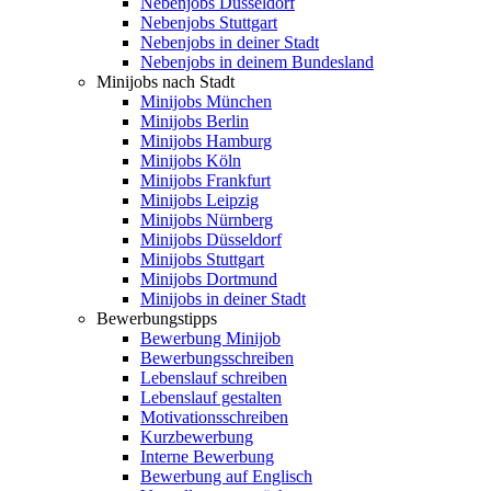
Nebenjobs Düsseldorf
Nebenjobs Stuttgart
Nebenjobs in deiner Stadt
Nebenjobs in deinem Bundesland
Minijobs nach Stadt
Minijobs München
Minijobs Berlin
Minijobs Hamburg
Minijobs Köln
Minijobs Frankfurt
Minijobs Leipzig
Minijobs Nürnberg
Minijobs Düsseldorf
Minijobs Stuttgart
Minijobs Dortmund
Minijobs in deiner Stadt
Bewerbungstipps
Bewerbung Minijob
Bewerbungsschreiben
Lebenslauf schreiben
Lebenslauf gestalten
Motivationsschreiben
Kurzbewerbung
Interne Bewerbung
Bewerbung auf Englisch