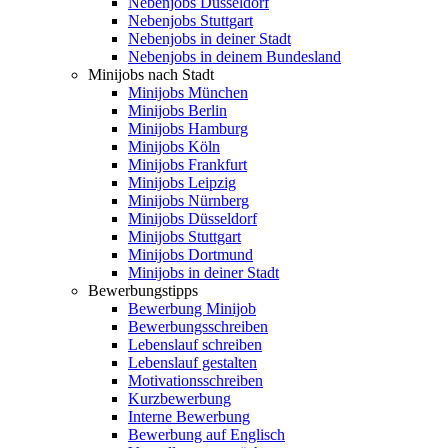
Nebenjobs Düsseldorf
Nebenjobs Stuttgart
Nebenjobs in deiner Stadt
Nebenjobs in deinem Bundesland
Minijobs nach Stadt
Minijobs München
Minijobs Berlin
Minijobs Hamburg
Minijobs Köln
Minijobs Frankfurt
Minijobs Leipzig
Minijobs Nürnberg
Minijobs Düsseldorf
Minijobs Stuttgart
Minijobs Dortmund
Minijobs in deiner Stadt
Bewerbungstipps
Bewerbung Minijob
Bewerbungsschreiben
Lebenslauf schreiben
Lebenslauf gestalten
Motivationsschreiben
Kurzbewerbung
Interne Bewerbung
Bewerbung auf Englisch