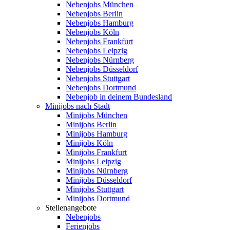
Nebenjobs München
Nebenjobs Berlin
Nebenjobs Hamburg
Nebenjobs Köln
Nebenjobs Frankfurt
Nebenjobs Leipzig
Nebenjobs Nürnberg
Nebenjobs Düsseldorf
Nebenjobs Stuttgart
Nebenjobs Dortmund
Nebenjob in deinem Bundesland
Minijobs nach Stadt
Minijobs München
Minijobs Berlin
Minijobs Hamburg
Minijobs Köln
Minijobs Frankfurt
Minijobs Leipzig
Minijobs Nürnberg
Minijobs Düsseldorf
Minijobs Stuttgart
Minijobs Dortmund
Stellenangebote
Nebenjobs
Ferienjobs