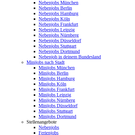
Nebenjobs München
Nebenjobs Berlin
Nebenjobs Hamburg
Nebenjobs Köln
Nebenjobs Frankfurt
Nebenjobs Leipzig
Nebenjobs Nürnberg
Nebenjobs Düsseldorf
Nebenjobs Stuttgart
Nebenjobs Dortmund
Nebenjob in deinem Bundesland
Minijobs nach Stadt
Minijobs München
Minijobs Berlin
Minijobs Hamburg
Minijobs Köln
Minijobs Frankfurt
Minijobs Leipzig
Minijobs Nürnberg
Minijobs Düsseldorf
Minijobs Stuttgart
Minijobs Dortmund
Stellenangebote
Nebenjobs
Ferienjobs