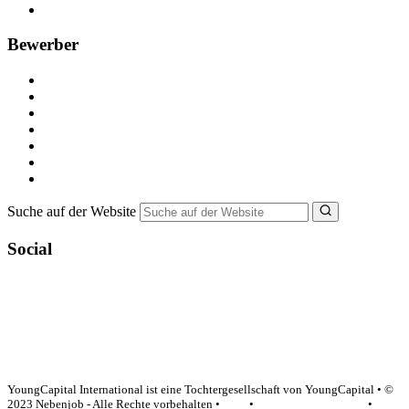
FAQ für Unternehmen
Bewerber
Kostenlos registrieren
Alle Jobs in Deutschland
Nebenjob suchen
Minijob suchen
Ferienjob suchen
Bewerbungstipps
NebenJob Ratgeber
Suche auf der Website
Social
YoungCapital Google score 4.6 - 18 reviews
YoungCapital International ist eine Tochtergesellschaft von YoungCapital • ©
2023 Nebenjob - Alle Rechte vorbehalten •
AGB
•
Datenschutzerklärung
•