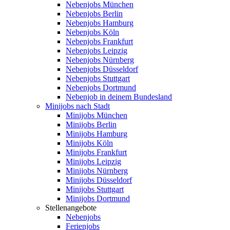
Nebenjobs München
Nebenjobs Berlin
Nebenjobs Hamburg
Nebenjobs Köln
Nebenjobs Frankfurt
Nebenjobs Leipzig
Nebenjobs Nürnberg
Nebenjobs Düsseldorf
Nebenjobs Stuttgart
Nebenjobs Dortmund
Nebenjob in deinem Bundesland
Minijobs nach Stadt
Minijobs München
Minijobs Berlin
Minijobs Hamburg
Minijobs Köln
Minijobs Frankfurt
Minijobs Leipzig
Minijobs Nürnberg
Minijobs Düsseldorf
Minijobs Stuttgart
Minijobs Dortmund
Stellenangebote
Nebenjobs
Ferienjobs