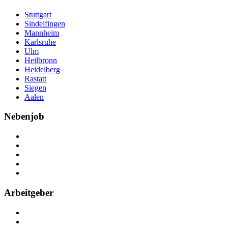
Stuttgart
Sindelfingen
Mannheim
Karlsruhe
Ulm
Heilbronn
Heidelberg
Rastatt
Siegen
Aalen
Nebenjob
Über Nebenjob
Arbeiten bei NebenJob
Kontakt
Partner
FAQ
Arbeitgeber
Kostenlos registrieren
Anzeige schalten