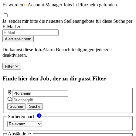
Es wurden
0
Account Manager Jobs in Pforzheim gefunden.
Ja, sendet mir bitte die neuesten Stellenangebote für diese Suche per
E-Mail zu.
If
you
Alert speichern
are
a
Du kannst diese Job-Alarm Benachrichtigungen jederzeit
human,
deaktivieren.
ignore
this
Filter
field
Finde hier den Job, der zu dir passt
Filter
Suchen
Suche
Sortieren nach
Abstände