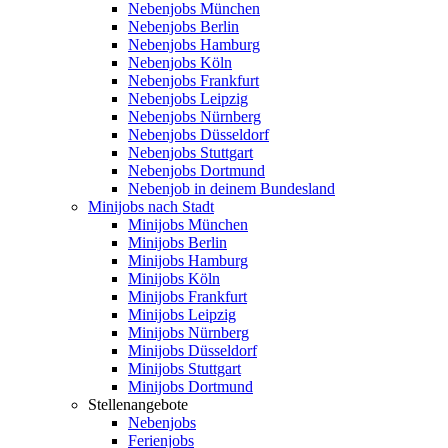
Nebenjobs München
Nebenjobs Berlin
Nebenjobs Hamburg
Nebenjobs Köln
Nebenjobs Frankfurt
Nebenjobs Leipzig
Nebenjobs Nürnberg
Nebenjobs Düsseldorf
Nebenjobs Stuttgart
Nebenjobs Dortmund
Nebenjob in deinem Bundesland
Minijobs nach Stadt
Minijobs München
Minijobs Berlin
Minijobs Hamburg
Minijobs Köln
Minijobs Frankfurt
Minijobs Leipzig
Minijobs Nürnberg
Minijobs Düsseldorf
Minijobs Stuttgart
Minijobs Dortmund
Stellenangebote
Nebenjobs
Ferienjobs