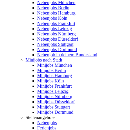
Nebenjobs München
Nebenjobs Berlin
Nebenjobs Hamburg
Nebenjobs Köln
Nebenjobs Frankfurt
Nebenjobs Leipzig
Nebenjobs Nürnberg
Nebenjobs Düsseldorf
Nebenjobs Stuttgart
Nebenjobs Dortmund
Nebenjob in deinem Bundesland
Minijobs nach Stadt
Minijobs München
Minijobs Berlin
Minijobs Hamburg
Minijobs Köln
Minijobs Frankfurt
Minijobs Leipzig
Minijobs Nürnberg
Minijobs Düsseldorf
Minijobs Stuttgart
Minijobs Dortmund
Stellenangebote
Nebenjobs
Ferienjobs