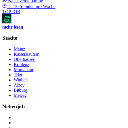
Nach Vereinbarung
1 - 10 Stunden pro Woche
TOP JOB
mehr lesen
Städte
Mainz
Kaiserslautern
Oberhausen
Koblenz
Montabaur
Trier
Wittlich
Alzey
Bitburg
Merzig
Nebenjob
Über Nebenjob
Arbeiten bei NebenJob
Kontakt