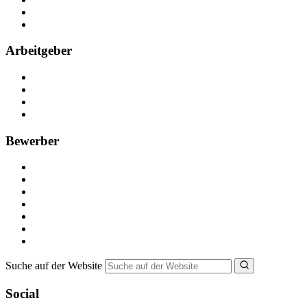
Partner
FAQ
Arbeitgeber
Kostenlos registrieren
Anzeige schalten
Recruiting-Prozess Tipps
FAQ für Unternehmen
Bewerber
Kostenlos registrieren
Alle Jobs in Deutschland
Nebenjob suchen
Minijob suchen
Ferienjob suchen
Bewerbungstipps
NebenJob Ratgeber
Suche auf der Website
Social