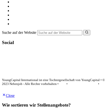
Alle Jobs in Deutschland
Nebenjob suchen
Minijob suchen
Ferienjob suchen
Bewerbungstipps
NebenJob Ratgeber
Suche auf der Website
Social
YoungCapital Google score 4.6 - 18 reviews
YoungCapital International ist eine Tochtergesellschaft von YoungCapital • ©
2023 Nebenjob - Alle Rechte vorbehalten •
AGB
•
Datenschutzerklärung
•
Impressum
Close
Wie sortieren wir Stellenangebote?