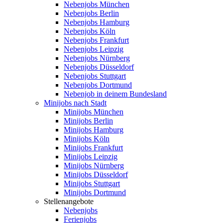
Nebenjobs München
Nebenjobs Berlin
Nebenjobs Hamburg
Nebenjobs Köln
Nebenjobs Frankfurt
Nebenjobs Leipzig
Nebenjobs Nürnberg
Nebenjobs Düsseldorf
Nebenjobs Stuttgart
Nebenjobs Dortmund
Nebenjob in deinem Bundesland
Minijobs nach Stadt
Minijobs München
Minijobs Berlin
Minijobs Hamburg
Minijobs Köln
Minijobs Frankfurt
Minijobs Leipzig
Minijobs Nürnberg
Minijobs Düsseldorf
Minijobs Stuttgart
Minijobs Dortmund
Stellenangebote
Nebenjobs
Ferienjobs