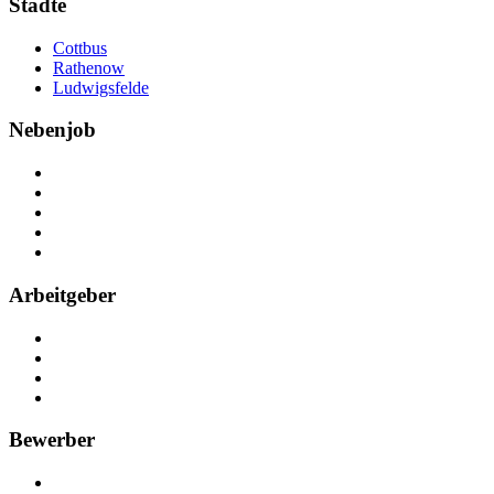
Städte
Cottbus
Rathenow
Ludwigsfelde
Nebenjob
Über Nebenjob
Arbeiten bei NebenJob
Kontakt
Partner
FAQ
Arbeitgeber
Kostenlos registrieren
Anzeige schalten
Recruiting-Prozess Tipps
FAQ für Unternehmen
Bewerber
Kostenlos registrieren