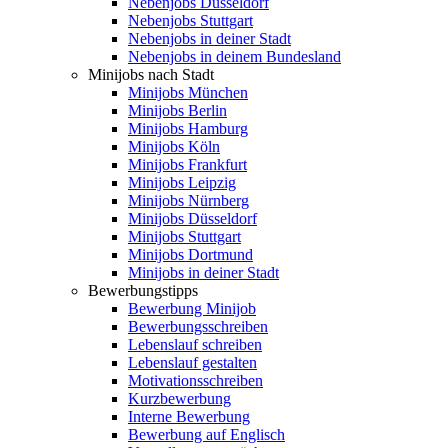
Nebenjobs Düsseldorf
Nebenjobs Stuttgart
Nebenjobs in deiner Stadt
Nebenjobs in deinem Bundesland
Minijobs nach Stadt
Minijobs München
Minijobs Berlin
Minijobs Hamburg
Minijobs Köln
Minijobs Frankfurt
Minijobs Leipzig
Minijobs Nürnberg
Minijobs Düsseldorf
Minijobs Stuttgart
Minijobs Dortmund
Minijobs in deiner Stadt
Bewerbungstipps
Bewerbung Minijob
Bewerbungsschreiben
Lebenslauf schreiben
Lebenslauf gestalten
Motivationsschreiben
Kurzbewerbung
Interne Bewerbung
Bewerbung auf Englisch