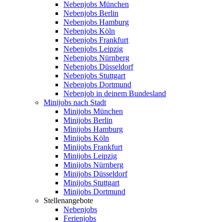
Nebenjobs München
Nebenjobs Berlin
Nebenjobs Hamburg
Nebenjobs Köln
Nebenjobs Frankfurt
Nebenjobs Leipzig
Nebenjobs Nürnberg
Nebenjobs Düsseldorf
Nebenjobs Stuttgart
Nebenjobs Dortmund
Nebenjob in deinem Bundesland
Minijobs nach Stadt
Minijobs München
Minijobs Berlin
Minijobs Hamburg
Minijobs Köln
Minijobs Frankfurt
Minijobs Leipzig
Minijobs Nürnberg
Minijobs Düsseldorf
Minijobs Stuttgart
Minijobs Dortmund
Stellenangebote
Nebenjobs
Ferienjobs