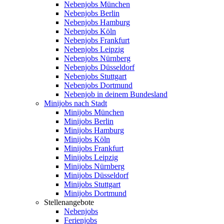
Nebenjobs München
Nebenjobs Berlin
Nebenjobs Hamburg
Nebenjobs Köln
Nebenjobs Frankfurt
Nebenjobs Leipzig
Nebenjobs Nürnberg
Nebenjobs Düsseldorf
Nebenjobs Stuttgart
Nebenjobs Dortmund
Nebenjob in deinem Bundesland
Minijobs nach Stadt
Minijobs München
Minijobs Berlin
Minijobs Hamburg
Minijobs Köln
Minijobs Frankfurt
Minijobs Leipzig
Minijobs Nürnberg
Minijobs Düsseldorf
Minijobs Stuttgart
Minijobs Dortmund
Stellenangebote
Nebenjobs
Ferienjobs