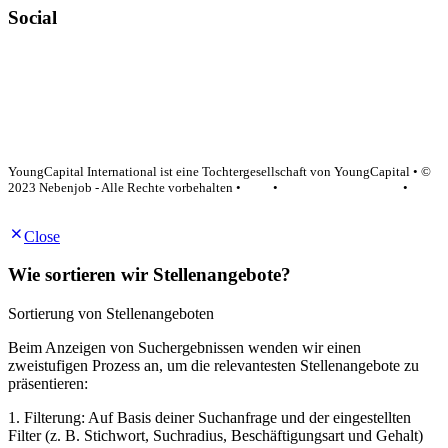
Social
YoungCapital Google score 4.6 - 18 reviews
YoungCapital International ist eine Tochtergesellschaft von YoungCapital • ©
2023 Nebenjob - Alle Rechte vorbehalten •
AGB
•
Datenschutzerklärung
•
Impressum
Close
Wie sortieren wir Stellenangebote?
Sortierung von Stellenangeboten
Beim Anzeigen von Suchergebnissen wenden wir einen
zweistufigen Prozess an, um die relevantesten Stellenangebote zu
präsentieren:
1. Filterung: Auf Basis deiner Suchanfrage und der eingestellten
Filter (z. B. Stichwort, Suchradius, Beschäftigungsart und Gehalt)