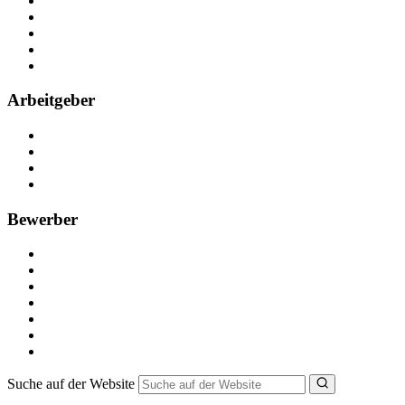
Über Nebenjob
Arbeiten bei NebenJob
Kontakt
Partner
FAQ
Arbeitgeber
Kostenlos registrieren
Anzeige schalten
Recruiting-Prozess Tipps
FAQ für Unternehmen
Bewerber
Kostenlos registrieren
Alle Jobs in Deutschland
Nebenjob suchen
Minijob suchen
Ferienjob suchen
Bewerbungstipps
NebenJob Ratgeber
Suche auf der Website