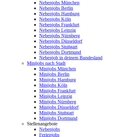
Nebenjobs München
Nebenjobs Berlin
Nebenjobs Hamburg
Nebenjobs Köln
Nebenjobs Frankfurt
Nebenjobs Leipzig
Nebenjobs Nürnberg
Nebenjobs Düsseldorf
Nebenjobs Stuttgart
Nebenjobs Dortmund
Nebenjob in deinem Bundesland
Minijobs nach Stadt
Minijobs München
Minijobs Berlin
Minijobs Hamburg
Minijobs Köln
Minijobs Frankfurt
Minijobs Leipzig
Minijobs Nürnberg
Minijobs Düsseldorf
Minijobs Stuttgart
Minijobs Dortmund
Stellenangebote
Nebenjobs
Ferienjobs