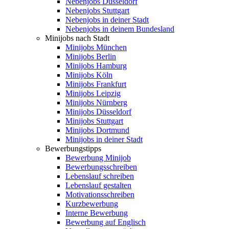
Nebenjobs Düsseldorf
Nebenjobs Stuttgart
Nebenjobs in deiner Stadt
Nebenjobs in deinem Bundesland
Minijobs nach Stadt
Minijobs München
Minijobs Berlin
Minijobs Hamburg
Minijobs Köln
Minijobs Frankfurt
Minijobs Leipzig
Minijobs Nürnberg
Minijobs Düsseldorf
Minijobs Stuttgart
Minijobs Dortmund
Minijobs in deiner Stadt
Bewerbungstipps
Bewerbung Minijob
Bewerbungsschreiben
Lebenslauf schreiben
Lebenslauf gestalten
Motivationsschreiben
Kurzbewerbung
Interne Bewerbung
Bewerbung auf Englisch