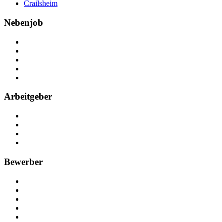
Crailsheim
Nebenjob
Über Nebenjob
Arbeiten bei NebenJob
Kontakt
Partner
FAQ
Arbeitgeber
Kostenlos registrieren
Anzeige schalten
Recruiting-Prozess Tipps
FAQ für Unternehmen
Bewerber
Kostenlos registrieren
Alle Jobs in Deutschland
Nebenjob suchen
Minijob suchen
Ferienjob suchen