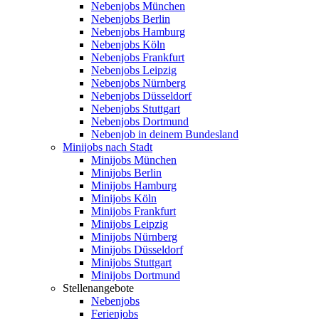
Nebenjobs München
Nebenjobs Berlin
Nebenjobs Hamburg
Nebenjobs Köln
Nebenjobs Frankfurt
Nebenjobs Leipzig
Nebenjobs Nürnberg
Nebenjobs Düsseldorf
Nebenjobs Stuttgart
Nebenjobs Dortmund
Nebenjob in deinem Bundesland
Minijobs nach Stadt
Minijobs München
Minijobs Berlin
Minijobs Hamburg
Minijobs Köln
Minijobs Frankfurt
Minijobs Leipzig
Minijobs Nürnberg
Minijobs Düsseldorf
Minijobs Stuttgart
Minijobs Dortmund
Stellenangebote
Nebenjobs
Ferienjobs