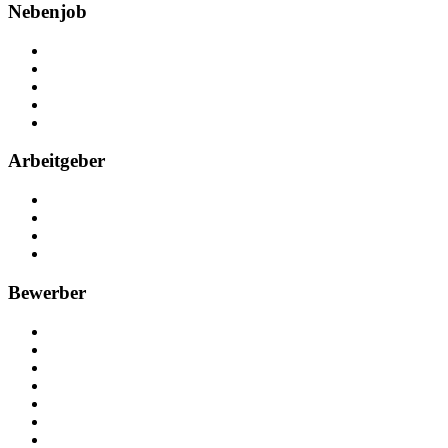
Nebenjob
Über Nebenjob
Arbeiten bei NebenJob
Kontakt
Partner
FAQ
Arbeitgeber
Kostenlos registrieren
Anzeige schalten
Recruiting-Prozess Tipps
FAQ für Unternehmen
Bewerber
Kostenlos registrieren
Alle Jobs in Deutschland
Nebenjob suchen
Minijob suchen
Ferienjob suchen
Bewerbungstipps
NebenJob Ratgeber