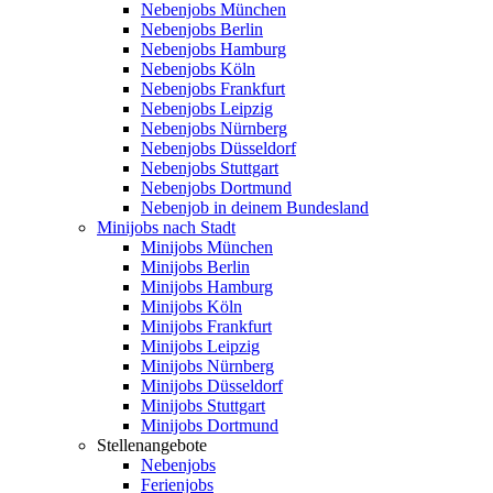
Nebenjobs München
Nebenjobs Berlin
Nebenjobs Hamburg
Nebenjobs Köln
Nebenjobs Frankfurt
Nebenjobs Leipzig
Nebenjobs Nürnberg
Nebenjobs Düsseldorf
Nebenjobs Stuttgart
Nebenjobs Dortmund
Nebenjob in deinem Bundesland
Minijobs nach Stadt
Minijobs München
Minijobs Berlin
Minijobs Hamburg
Minijobs Köln
Minijobs Frankfurt
Minijobs Leipzig
Minijobs Nürnberg
Minijobs Düsseldorf
Minijobs Stuttgart
Minijobs Dortmund
Stellenangebote
Nebenjobs
Ferienjobs