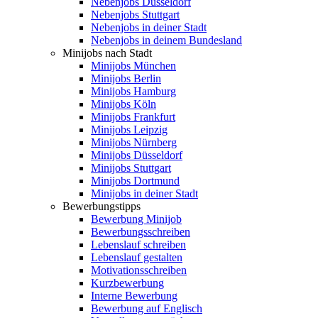
Nebenjobs Düsseldorf
Nebenjobs Stuttgart
Nebenjobs in deiner Stadt
Nebenjobs in deinem Bundesland
Minijobs nach Stadt
Minijobs München
Minijobs Berlin
Minijobs Hamburg
Minijobs Köln
Minijobs Frankfurt
Minijobs Leipzig
Minijobs Nürnberg
Minijobs Düsseldorf
Minijobs Stuttgart
Minijobs Dortmund
Minijobs in deiner Stadt
Bewerbungstipps
Bewerbung Minijob
Bewerbungsschreiben
Lebenslauf schreiben
Lebenslauf gestalten
Motivationsschreiben
Kurzbewerbung
Interne Bewerbung
Bewerbung auf Englisch