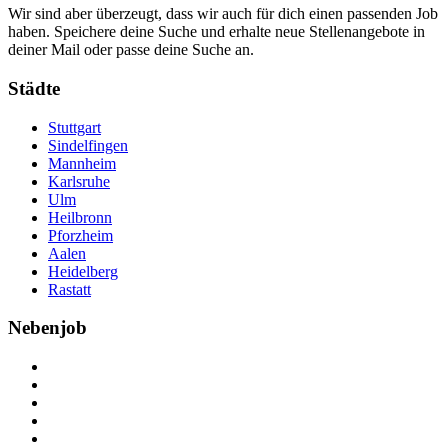
Wir sind aber überzeugt, dass wir auch für dich einen passenden Job
haben. Speichere deine Suche und erhalte neue Stellenangebote in
deiner Mail oder passe deine Suche an.
Städte
Stuttgart
Sindelfingen
Mannheim
Karlsruhe
Ulm
Heilbronn
Pforzheim
Aalen
Heidelberg
Rastatt
Nebenjob
Über Nebenjob
Arbeiten bei NebenJob
Kontakt
Partner
FAQ