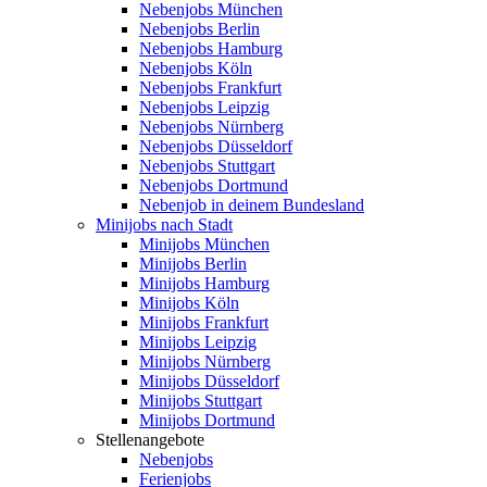
Nebenjobs München
Nebenjobs Berlin
Nebenjobs Hamburg
Nebenjobs Köln
Nebenjobs Frankfurt
Nebenjobs Leipzig
Nebenjobs Nürnberg
Nebenjobs Düsseldorf
Nebenjobs Stuttgart
Nebenjobs Dortmund
Nebenjob in deinem Bundesland
Minijobs nach Stadt
Minijobs München
Minijobs Berlin
Minijobs Hamburg
Minijobs Köln
Minijobs Frankfurt
Minijobs Leipzig
Minijobs Nürnberg
Minijobs Düsseldorf
Minijobs Stuttgart
Minijobs Dortmund
Stellenangebote
Nebenjobs
Ferienjobs