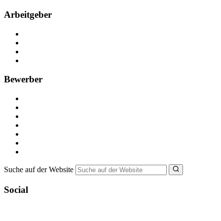
Arbeitgeber
Kostenlos registrieren
Anzeige schalten
Recruiting-Prozess Tipps
FAQ für Unternehmen
Bewerber
Kostenlos registrieren
Alle Jobs in Deutschland
Nebenjob suchen
Minijob suchen
Ferienjob suchen
Bewerbungstipps
NebenJob Ratgeber
Suche auf der Website
Social