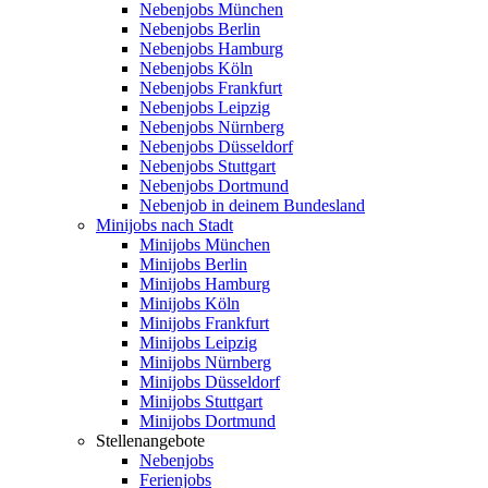
Nebenjobs München
Nebenjobs Berlin
Nebenjobs Hamburg
Nebenjobs Köln
Nebenjobs Frankfurt
Nebenjobs Leipzig
Nebenjobs Nürnberg
Nebenjobs Düsseldorf
Nebenjobs Stuttgart
Nebenjobs Dortmund
Nebenjob in deinem Bundesland
Minijobs nach Stadt
Minijobs München
Minijobs Berlin
Minijobs Hamburg
Minijobs Köln
Minijobs Frankfurt
Minijobs Leipzig
Minijobs Nürnberg
Minijobs Düsseldorf
Minijobs Stuttgart
Minijobs Dortmund
Stellenangebote
Nebenjobs
Ferienjobs