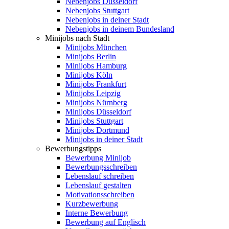
Nebenjobs Düsseldorf
Nebenjobs Stuttgart
Nebenjobs in deiner Stadt
Nebenjobs in deinem Bundesland
Minijobs nach Stadt
Minijobs München
Minijobs Berlin
Minijobs Hamburg
Minijobs Köln
Minijobs Frankfurt
Minijobs Leipzig
Minijobs Nürnberg
Minijobs Düsseldorf
Minijobs Stuttgart
Minijobs Dortmund
Minijobs in deiner Stadt
Bewerbungstipps
Bewerbung Minijob
Bewerbungsschreiben
Lebenslauf schreiben
Lebenslauf gestalten
Motivationsschreiben
Kurzbewerbung
Interne Bewerbung
Bewerbung auf Englisch