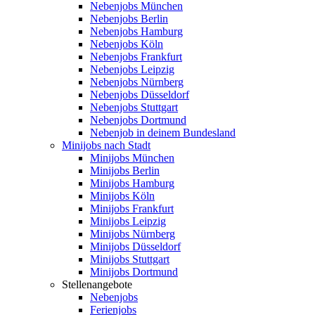
Nebenjobs München
Nebenjobs Berlin
Nebenjobs Hamburg
Nebenjobs Köln
Nebenjobs Frankfurt
Nebenjobs Leipzig
Nebenjobs Nürnberg
Nebenjobs Düsseldorf
Nebenjobs Stuttgart
Nebenjobs Dortmund
Nebenjob in deinem Bundesland
Minijobs nach Stadt
Minijobs München
Minijobs Berlin
Minijobs Hamburg
Minijobs Köln
Minijobs Frankfurt
Minijobs Leipzig
Minijobs Nürnberg
Minijobs Düsseldorf
Minijobs Stuttgart
Minijobs Dortmund
Stellenangebote
Nebenjobs
Ferienjobs