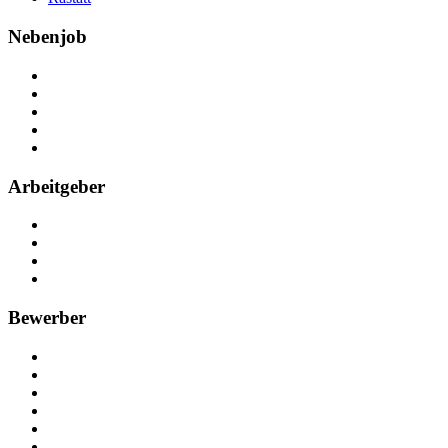
Nebenjob
Über Nebenjob
Arbeiten bei NebenJob
Kontakt
Partner
FAQ
Arbeitgeber
Kostenlos registrieren
Anzeige schalten
Recruiting-Prozess Tipps
FAQ für Unternehmen
Bewerber
Kostenlos registrieren
Alle Jobs in Deutschland
Nebenjob suchen
Minijob suchen
Ferienjob suchen
Bewerbungstipps