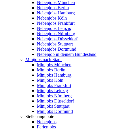
Nebenjobs München
Nebenjobs Berlin
Nebenjobs Hamburg
Nebenjobs Köln
Nebenjobs Frankfurt
Nebenjobs Leipzig
Nebenjobs Nürnberg
Nebenjobs Düsseldorf
Nebenjobs Stuttgart
Nebenjobs Dortmund
Nebenjob in deinem Bundesland
Minijobs nach Stadt
Minijobs München
Minijobs Berlin
Minijobs Hamburg
Minijobs Köln
Minijobs Frankfurt
Minijobs Leipzig
Minijobs Nürnberg
Minijobs Düsseldorf
Minijobs Stuttgart
Minijobs Dortmund
Stellenangebote
Nebenjobs
Ferienjobs