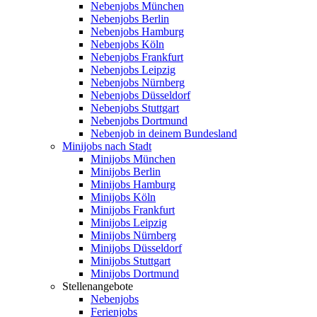
Nebenjobs München
Nebenjobs Berlin
Nebenjobs Hamburg
Nebenjobs Köln
Nebenjobs Frankfurt
Nebenjobs Leipzig
Nebenjobs Nürnberg
Nebenjobs Düsseldorf
Nebenjobs Stuttgart
Nebenjobs Dortmund
Nebenjob in deinem Bundesland
Minijobs nach Stadt
Minijobs München
Minijobs Berlin
Minijobs Hamburg
Minijobs Köln
Minijobs Frankfurt
Minijobs Leipzig
Minijobs Nürnberg
Minijobs Düsseldorf
Minijobs Stuttgart
Minijobs Dortmund
Stellenangebote
Nebenjobs
Ferienjobs