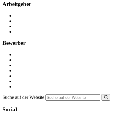
Arbeitgeber
Kostenlos registrieren
Anzeige schalten
Recruiting-Prozess Tipps
FAQ für Unternehmen
Bewerber
Kostenlos registrieren
Alle Jobs in Deutschland
Nebenjob suchen
Minijob suchen
Ferienjob suchen
Bewerbungstipps
NebenJob Ratgeber
Suche auf der Website
Social