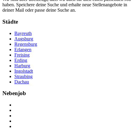
haben. Speichere deine Suche und erhalte neue Stellenangebote in
deiner Mail oder passe deine Suche an.
Städte
Bayreuth
Augsburg
Regensburg
Erlangen
Freising
Erding
Harburg
Ingolstadt
Straubing
Dachau
Nebenjob
Über Nebenjob
Arbeiten bei NebenJob
Kontakt
Partner
FAQ