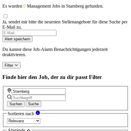
Es wurden
0
Management Jobs in Starnberg gefunden.
Ja, sendet mir bitte die neuesten Stellenangebote für diese Suche per
E-Mail zu.
If
you
Alert speichern
are
a
Du kannst diese Job-Alarm Benachrichtigungen jederzeit
human,
deaktivieren.
ignore
this
Filter
field
Finde hier den Job, der zu dir passt
Filter
Suchen
Suche
Sortieren nach
Abstände