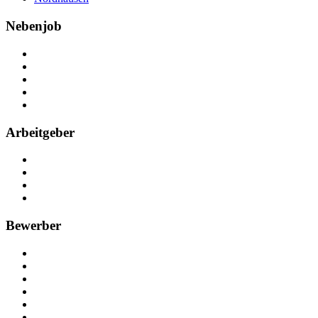
Nebenjob
Über Nebenjob
Arbeiten bei NebenJob
Kontakt
Partner
FAQ
Arbeitgeber
Kostenlos registrieren
Anzeige schalten
Recruiting-Prozess Tipps
FAQ für Unternehmen
Bewerber
Kostenlos registrieren
Alle Jobs in Deutschland
Nebenjob suchen
Minijob suchen
Ferienjob suchen
Bewerbungstipps