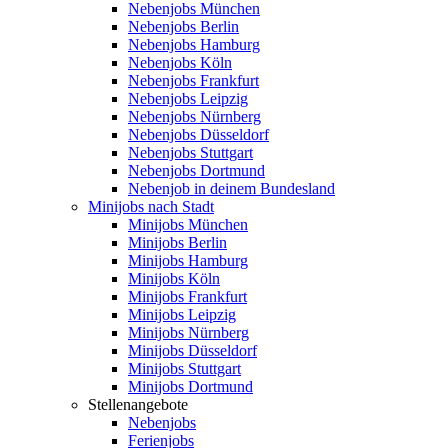
Nebenjobs München
Nebenjobs Berlin
Nebenjobs Hamburg
Nebenjobs Köln
Nebenjobs Frankfurt
Nebenjobs Leipzig
Nebenjobs Nürnberg
Nebenjobs Düsseldorf
Nebenjobs Stuttgart
Nebenjobs Dortmund
Nebenjob in deinem Bundesland
Minijobs nach Stadt
Minijobs München
Minijobs Berlin
Minijobs Hamburg
Minijobs Köln
Minijobs Frankfurt
Minijobs Leipzig
Minijobs Nürnberg
Minijobs Düsseldorf
Minijobs Stuttgart
Minijobs Dortmund
Stellenangebote
Nebenjobs
Ferienjobs