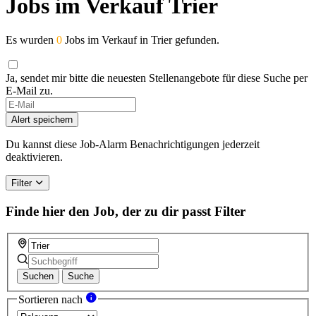
Jobs im Verkauf Trier
Es wurden
0
Jobs im Verkauf in Trier gefunden.
Ja, sendet mir bitte die neuesten Stellenangebote für diese Suche per
E-Mail zu.
If
you
Alert speichern
are
a
Du kannst diese Job-Alarm Benachrichtigungen jederzeit
human,
deaktivieren.
ignore
this
Filter
field
Finde hier den Job, der zu dir passt
Filter
Suchen
Suche
Sortieren nach