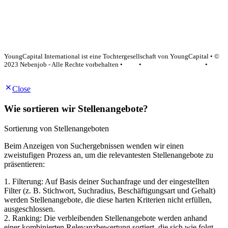
YoungCapital Google score 4.6 - 18 reviews
YoungCapital International ist eine Tochtergesellschaft von YoungCapital • ©
2023 Nebenjob - Alle Rechte vorbehalten •
AGB
•
Datenschutzerklärung
•
Impressum
Close
Wie sortieren wir Stellenangebote?
Sortierung von Stellenangeboten
Beim Anzeigen von Suchergebnissen wenden wir einen
zweistufigen Prozess an, um die relevantesten Stellenangebote zu
präsentieren:
1. Filterung: Auf Basis deiner Suchanfrage und der eingestellten
Filter (z. B. Stichwort, Suchradius, Beschäftigungsart und Gehalt)
werden Stellenangebote, die diese harten Kriterien nicht erfüllen,
ausgeschlossen.
2. Ranking: Die verbleibenden Stellenangebote werden anhand
einer kombinierten Relevanzbewertung sortiert, die sich wie folgt