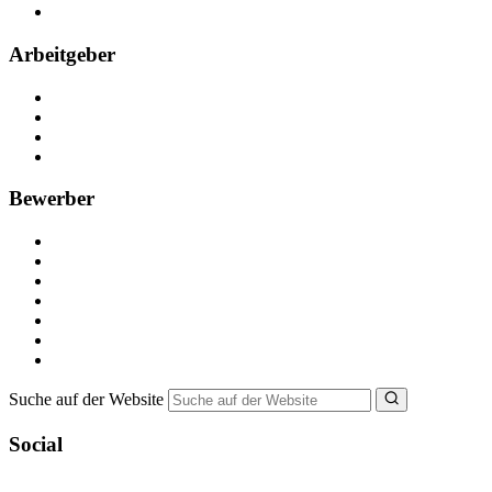
FAQ
Arbeitgeber
Kostenlos registrieren
Anzeige schalten
Recruiting-Prozess Tipps
FAQ für Unternehmen
Bewerber
Kostenlos registrieren
Alle Jobs in Deutschland
Nebenjob suchen
Minijob suchen
Ferienjob suchen
Bewerbungstipps
NebenJob Ratgeber
Suche auf der Website
Social