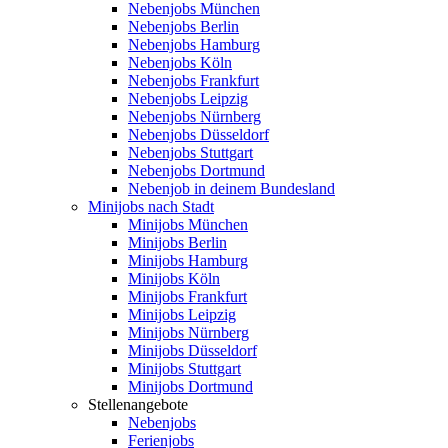
Nebenjobs München
Nebenjobs Berlin
Nebenjobs Hamburg
Nebenjobs Köln
Nebenjobs Frankfurt
Nebenjobs Leipzig
Nebenjobs Nürnberg
Nebenjobs Düsseldorf
Nebenjobs Stuttgart
Nebenjobs Dortmund
Nebenjob in deinem Bundesland
Minijobs nach Stadt
Minijobs München
Minijobs Berlin
Minijobs Hamburg
Minijobs Köln
Minijobs Frankfurt
Minijobs Leipzig
Minijobs Nürnberg
Minijobs Düsseldorf
Minijobs Stuttgart
Minijobs Dortmund
Stellenangebote
Nebenjobs
Ferienjobs