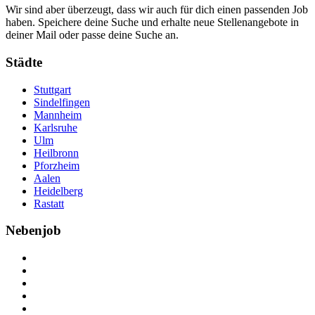
Wir sind aber überzeugt, dass wir auch für dich einen passenden Job
haben. Speichere deine Suche und erhalte neue Stellenangebote in
deiner Mail oder passe deine Suche an.
Städte
Stuttgart
Sindelfingen
Mannheim
Karlsruhe
Ulm
Heilbronn
Pforzheim
Aalen
Heidelberg
Rastatt
Nebenjob
Über Nebenjob
Arbeiten bei NebenJob
Kontakt
Partner
FAQ