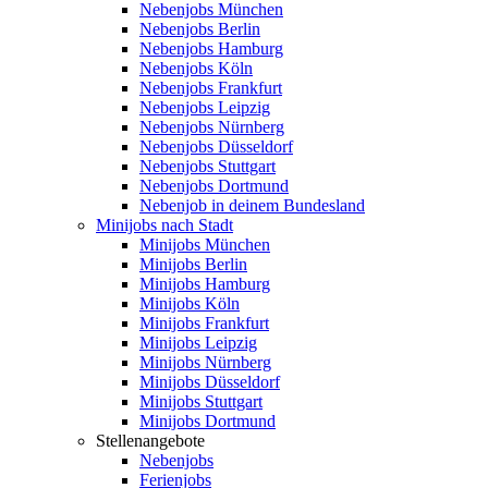
Nebenjobs München
Nebenjobs Berlin
Nebenjobs Hamburg
Nebenjobs Köln
Nebenjobs Frankfurt
Nebenjobs Leipzig
Nebenjobs Nürnberg
Nebenjobs Düsseldorf
Nebenjobs Stuttgart
Nebenjobs Dortmund
Nebenjob in deinem Bundesland
Minijobs nach Stadt
Minijobs München
Minijobs Berlin
Minijobs Hamburg
Minijobs Köln
Minijobs Frankfurt
Minijobs Leipzig
Minijobs Nürnberg
Minijobs Düsseldorf
Minijobs Stuttgart
Minijobs Dortmund
Stellenangebote
Nebenjobs
Ferienjobs