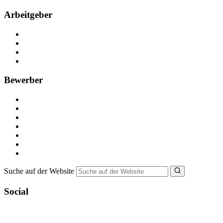
Arbeitgeber
Kostenlos registrieren
Anzeige schalten
Recruiting-Prozess Tipps
FAQ für Unternehmen
Bewerber
Kostenlos registrieren
Alle Jobs in Deutschland
Nebenjob suchen
Minijob suchen
Ferienjob suchen
Bewerbungstipps
NebenJob Ratgeber
Suche auf der Website
Social