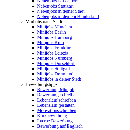
Nebenjobs Düsseldorf
Nebenjobs Stuttgart
Nebenjobs in deiner Stadt
Nebenjobs in deinem Bundesland
Minijobs nach Stadt
Minijobs München
Minijobs Berlin
Minijobs Hamburg
Minijobs Köln
Minijobs Frankfurt
Minijobs Leipzig
Minijobs Nürnberg
Minijobs Düsseldorf
Minijobs Stuttgart
Minijobs Dortmund
Minijobs in deiner Stadt
Bewerbungstipps
Bewerbung Minijob
Bewerbungsschreiben
Lebenslauf schreiben
Lebenslauf gestalten
Motivationsschreiben
Kurzbewerbung
Interne Bewerbung
Bewerbung auf Englisch