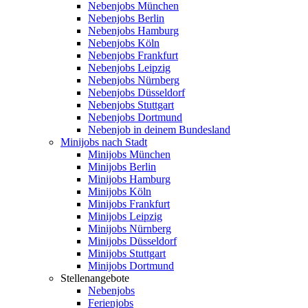
Nebenjobs München
Nebenjobs Berlin
Nebenjobs Hamburg
Nebenjobs Köln
Nebenjobs Frankfurt
Nebenjobs Leipzig
Nebenjobs Nürnberg
Nebenjobs Düsseldorf
Nebenjobs Stuttgart
Nebenjobs Dortmund
Nebenjob in deinem Bundesland
Minijobs nach Stadt
Minijobs München
Minijobs Berlin
Minijobs Hamburg
Minijobs Köln
Minijobs Frankfurt
Minijobs Leipzig
Minijobs Nürnberg
Minijobs Düsseldorf
Minijobs Stuttgart
Minijobs Dortmund
Stellenangebote
Nebenjobs
Ferienjobs