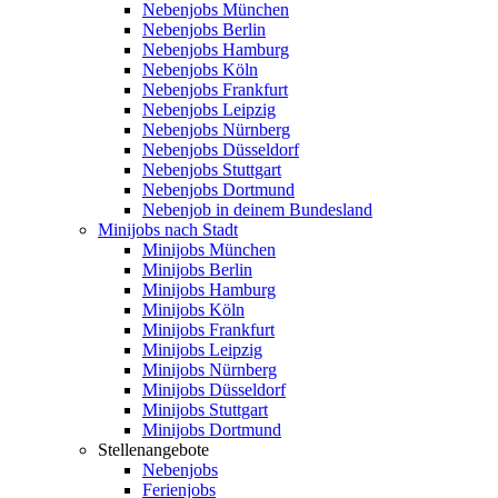
Nebenjobs München
Nebenjobs Berlin
Nebenjobs Hamburg
Nebenjobs Köln
Nebenjobs Frankfurt
Nebenjobs Leipzig
Nebenjobs Nürnberg
Nebenjobs Düsseldorf
Nebenjobs Stuttgart
Nebenjobs Dortmund
Nebenjob in deinem Bundesland
Minijobs nach Stadt
Minijobs München
Minijobs Berlin
Minijobs Hamburg
Minijobs Köln
Minijobs Frankfurt
Minijobs Leipzig
Minijobs Nürnberg
Minijobs Düsseldorf
Minijobs Stuttgart
Minijobs Dortmund
Stellenangebote
Nebenjobs
Ferienjobs