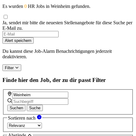
Es wurden
0
HR Jobs in Weinheim gefunden.
Ja, sendet mir bitte die neuesten Stellenangebote für diese Suche per
E-Mail zu.
If
you
Alert speichern
are
a
Du kannst diese Job-Alarm Benachrichtigungen jederzeit
human,
deaktivieren.
ignore
this
Filter
field
Finde hier den Job, der zu dir passt
Filter
Suchen
Suche
Sortieren nach
Abstände