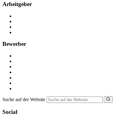
Arbeitgeber
Kostenlos registrieren
Anzeige schalten
Recruiting-Prozess Tipps
FAQ für Unternehmen
Bewerber
Kostenlos registrieren
Alle Jobs in Deutschland
Nebenjob suchen
Minijob suchen
Ferienjob suchen
Bewerbungstipps
NebenJob Ratgeber
Suche auf der Website
Social