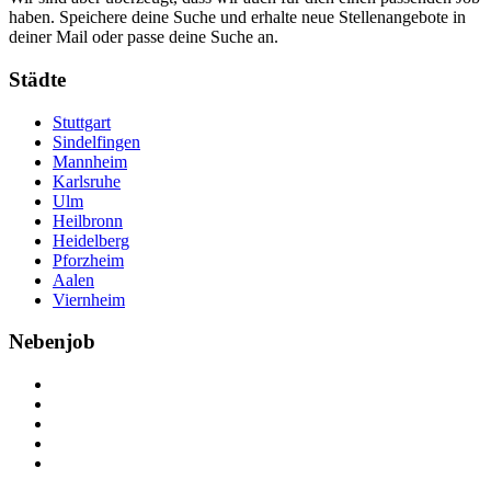
haben. Speichere deine Suche und erhalte neue Stellenangebote in
deiner Mail oder passe deine Suche an.
Städte
Stuttgart
Sindelfingen
Mannheim
Karlsruhe
Ulm
Heilbronn
Heidelberg
Pforzheim
Aalen
Viernheim
Nebenjob
Über Nebenjob
Arbeiten bei NebenJob
Kontakt
Partner
FAQ