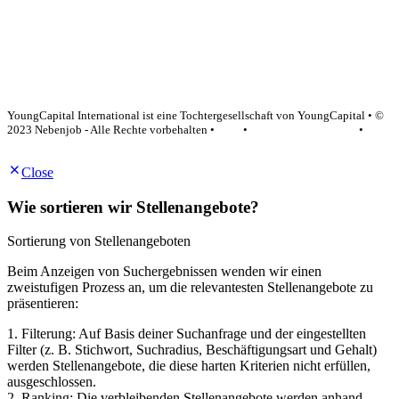
YoungCapital Google score 4.6 - 18 reviews
YoungCapital International ist eine Tochtergesellschaft von YoungCapital • ©
2023 Nebenjob - Alle Rechte vorbehalten •
AGB
•
Datenschutzerklärung
•
Impressum
Close
Wie sortieren wir Stellenangebote?
Sortierung von Stellenangeboten
Beim Anzeigen von Suchergebnissen wenden wir einen
zweistufigen Prozess an, um die relevantesten Stellenangebote zu
präsentieren:
1. Filterung: Auf Basis deiner Suchanfrage und der eingestellten
Filter (z. B. Stichwort, Suchradius, Beschäftigungsart und Gehalt)
werden Stellenangebote, die diese harten Kriterien nicht erfüllen,
ausgeschlossen.
2. Ranking: Die verbleibenden Stellenangebote werden anhand