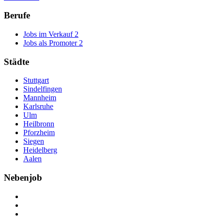
Berufe
Jobs im Verkauf
2
Jobs als Promoter
2
Städte
Stuttgart
Sindelfingen
Mannheim
Karlsruhe
Ulm
Heilbronn
Pforzheim
Siegen
Heidelberg
Aalen
Nebenjob
Über Nebenjob
Arbeiten bei NebenJob
Kontakt