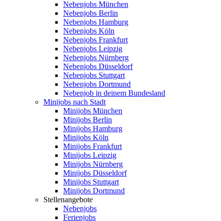
Nebenjobs München
Nebenjobs Berlin
Nebenjobs Hamburg
Nebenjobs Köln
Nebenjobs Frankfurt
Nebenjobs Leipzig
Nebenjobs Nürnberg
Nebenjobs Düsseldorf
Nebenjobs Stuttgart
Nebenjobs Dortmund
Nebenjob in deinem Bundesland
Minijobs nach Stadt
Minijobs München
Minijobs Berlin
Minijobs Hamburg
Minijobs Köln
Minijobs Frankfurt
Minijobs Leipzig
Minijobs Nürnberg
Minijobs Düsseldorf
Minijobs Stuttgart
Minijobs Dortmund
Stellenangebote
Nebenjobs
Ferienjobs