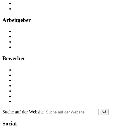
Partner
FAQ
Arbeitgeber
Kostenlos registrieren
Anzeige schalten
Recruiting-Prozess Tipps
FAQ für Unternehmen
Bewerber
Kostenlos registrieren
Alle Jobs in Deutschland
Nebenjob suchen
Minijob suchen
Ferienjob suchen
Bewerbungstipps
NebenJob Ratgeber
Suche auf der Website
Social